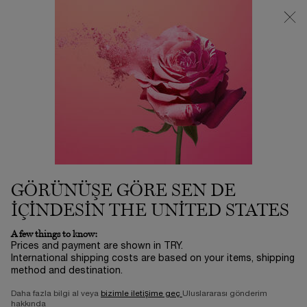
3500 TL VE ÜZERİ %25 İNDİRİM! | SUMMER ICONS BY LANCÔME
ⓘ
0
Sepetim
0 product in ca
Main content
...
Cilt Bakımı
Makyaj Ve Yüz Temizleyici
GEL ÉCLAT
2.800,00 TL
Stokta
3-5 İŞ GÜNÜ​
(2.240,00 TL/100 ml.)
Gel Eclat temizleme jeli, özel dokusuyla cildinizde anında
köpürür ve cildinizi kirden arındırır. Kö ...
Devamını oku
GÖRÜNÜŞE GÖRE SEN DE
5/5
3 yorum
IÇINDESIN THE UNITED STATES
A few things to know:
Prices and payment are shown in TRY.
International shipping costs are based on your items, shipping
method and destination.
Daha fazla bilgi al veya
bizimle iletişime geç
Uluslararası gönderim
hakkında