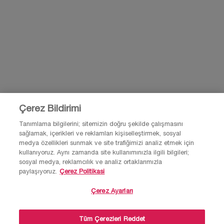
BİZE E-POSTA GÖNDER
0850 211 98 55
Çerez Bildirimi
Tanımlama bilgilerini; sitemizin doğru şekilde çalışmasını
sağlamak, içerikleri ve reklamları kişiselleştirmek, sosyal
© Lancôme 2026 Bu site Türkiye kullanıcıları için tasarlanmıştır. Çerezler ve
medya özellikleri sunmak ve site trafiğimizi analiz etmek için
ilgili teknoloji reklamlar için kullanılır.
kullanıyoruz. Aynı zamanda site kullanımınızla ilgili bilgileri;
Lütfen reklam tercihleri ve gizlilik politikamızı ziyaret et.
sosyal medya, reklamcılık ve analiz ortaklarımızla
paylaşıyoruz.
Çerez Politikasi
Çerez Ayarları
Site Haritası
Şartlar ve Koşullar
Gizlilik Politikası
×
Tüm Çerezleri Reddet
Sıkça Sorulan Sorular
Müşteri hizmetleri
Bizimle iletişime geç