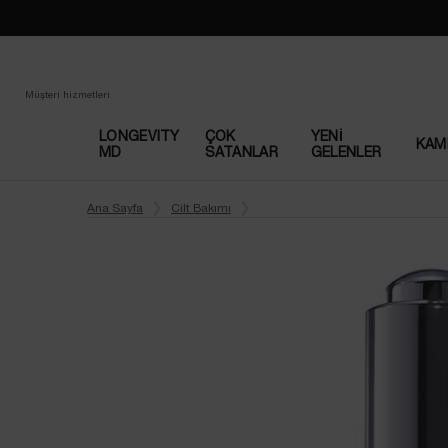
Loading has been finished
Müşteri hizmetleri
LONGEVITY
ÇOK
YENI
KAM
MD
SATANLAR​
GELENLER
Main content
Ana Sayfa
Cilt Bakımı