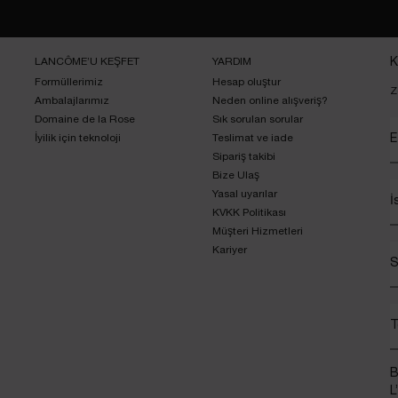
LANCÔME’U KEŞFET
YARDIM
K
Formüllerimiz
Hesap oluştur
Z
Ambalajlarımız
Neden online alışveriş?
Domaine de la Rose
Sık sorulan sorular
İyilik için teknoloji
Teslimat ve iade
E
Sipariş takibi
Bize Ulaş
Yasal uyarılar
İ
KVKK Politikası
Müşteri Hizmetleri
Kariyer
S
T
B
L