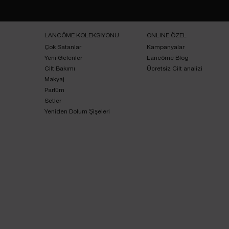
Footer navigation
LANCÔME KOLEKSİYONU
ONLINE ÖZEL
Çok Satanlar
Kampanyalar
Yeni Gelenler
Lancôme Blog
Cilt Bakımı
Ücretsiz Cilt analizi
Makyaj
Parfüm
Setler
Yeniden Dolum Şişeleri