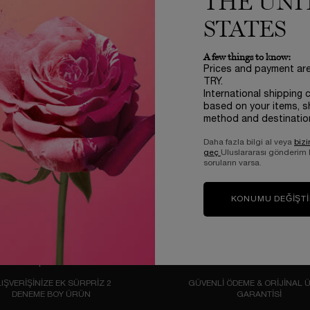
THE UNI
STATES
 inceleyen siz olun
A few things to know:
Prices and payment ar
TRY.
International shipping 
based on your items, s
method and destinatio
Daha fazla bilgi al veya
bizi
geç
Uluslararası gönderim
soruların varsa.
KONUMU DEĞIŞT
IŞVERİŞİNİZE EK SÜRPRİZ 2
GÜVENLİ ÖDEME & ORİJİNAL 
DENEME BOY ÜRÜN
GARANTİSİ