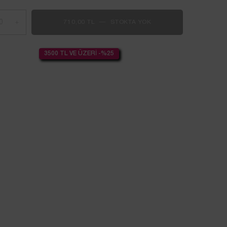
+
710,00 TL
―
STOKTA YOK
NULL
3500 TL VE ÜZERİ -%25