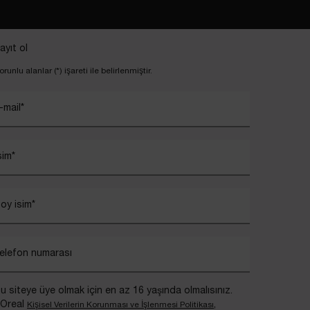
ayıt ol
orunlu alanlar (*) işareti ile belirlenmiştir.
-mail
*
sim
*
oy isim
*
elefon numarası
u siteye üye olmak için en az 16 yaşında olmalısınız.
’Oreal
,
Kişisel Verilerin Korunması ve İşlenmesi Politikası