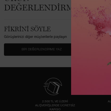
DEĞERLENDIRMELERI
Bu ürünü ilk
FIKRINI SÖYLE
Görüşlerinizi diğer müşterilerle paylaşın
BIR DEĞERLENDIRME YAZ
2.500 TL VE ÜZERİ
AL
ALIŞVERİŞLERDE ÜCRETSİZ
KARGO