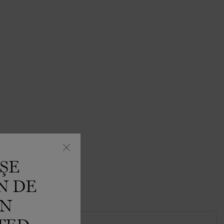
ŞE
N DE
IN