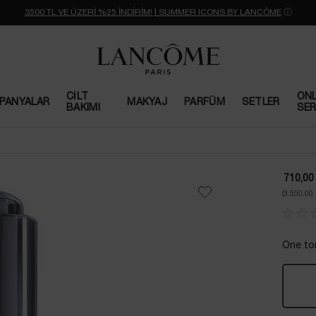
3500 TL VE ÜZERİ %25 İNDİRİM! | SUMMER ICONS BY LANCÔME
ⓘ
CILT
ONL
PANYALAR
MAKYAJ
PARFÜM
SETLER
BAKIMI
SER
710,00
(3.550,00
One ton