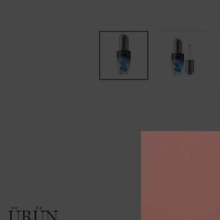
PDP Tabs
PDP İncelemeler
ÜRÜN
Şu and