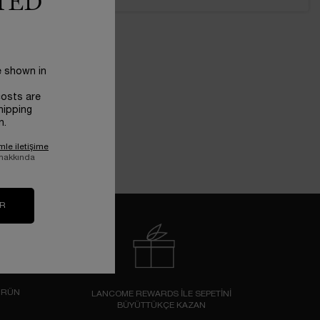
TED
e shown in
costs are
hipping
n.
mle iletişime
 hakkında
IR
ÜRÜN
LANCOME REWARDS İLE SEPETİNİ
BÜYÜTTÜKÇE KAZAN