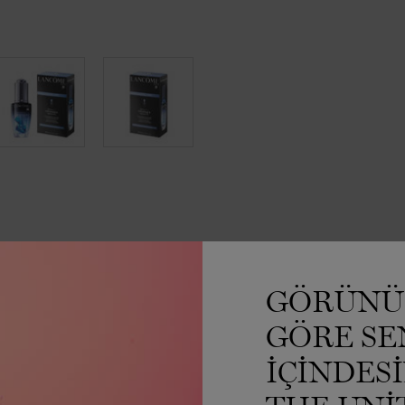
GÖRÜNÜ
GÖRE SE
IÇINDES
a herhangi bir inceleme yok.