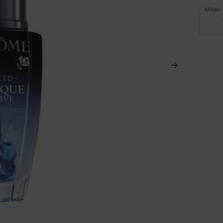
Miktar
−