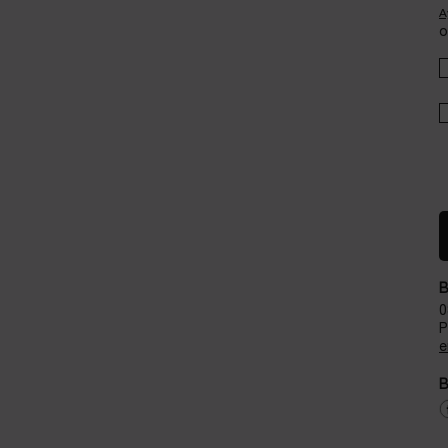
A
o
B
0
P
e
B