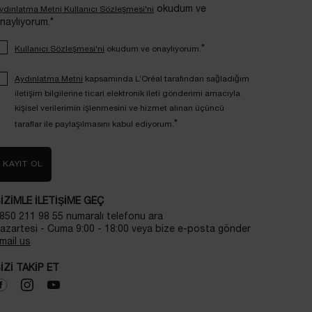
okudum ve
ydınlatma Metni Kullanıcı Sözleşmesi'ni
naylıyorum.*
*
Kullanıcı Sözleşmesi'ni
okudum ve onaylıyorum.
Aydınlatma Metni
kapsamında L’Oréal tarafından sağladığım
iletişim bilgilerine ticari elektronik ileti gönderimi amacıyla
kişisel verilerimin işlenmesini ve hizmet alınan üçüncü
*
taraflar ile paylaşılmasını kabul ediyorum.
KAYIT OL
IZIMLE ILETIŞIME GEÇ
850 211 98 55 numaralı telefonu ara
azartesi - Cuma 9:00 - 18:00 veya bize e-posta gönder
mail us
IZI TAKIP ET