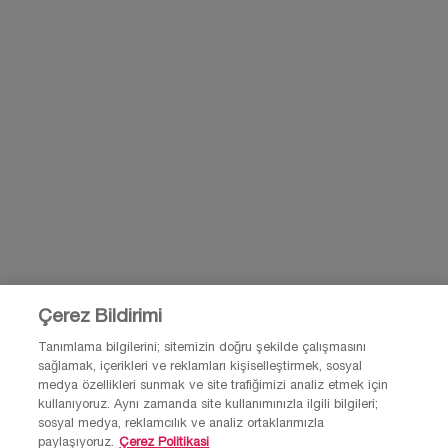
KAYIT OL
BİZİMLE İLETİŞİME GEÇ
BİZE E-POSTA GÖNDER
0850 211 98 55
Çerez Bildirimi
Tanımlama bilgilerini; sitemizin doğru şekilde çalışmasını
sağlamak, içerikleri ve reklamları kişiselleştirmek, sosyal
© Lancôme 2026 Bu site Türkiye kullanıcıları için tasarlanmıştır. Çerezler ve
medya özellikleri sunmak ve site trafiğimizi analiz etmek için
ilgili teknoloji reklamlar için kullanılır.
kullanıyoruz. Aynı zamanda site kullanımınızla ilgili bilgileri;
Lütfen reklam tercihleri ve gizlilik politikamızı ziyaret et.
sosyal medya, reklamcılık ve analiz ortaklarımızla
paylaşıyoruz.
Çerez Politikasi