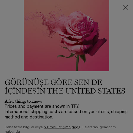
3500 TL VE ÜZERİ %25 İNDİRİM! | SUMMER ICONS BY LANCÔME
ⓘ
0
Sepetim
0 product in ca
Main content
Ana Sayfa
Complete Your Golden Routine For Perpetual Youth
COMPLETE YOUR GOLDEN
ROUTINE FOR PERPETUAL
YOUTH
22.400,00 TL
Stokta
3-5 İŞ GÜNÜ​
GÖRÜNÜŞE GÖRE SEN DE
GET YOUR ROUTINE
IÇINDESIN THE UNITED STATES
0/5
0 yorum
A few things to know:
Prices and payment are shown in TRY.
International shipping costs are based on your items, shipping
method and destination.
Daha fazla bilgi al veya
bizimle iletişime geç
Uluslararası gönderim
hakkında