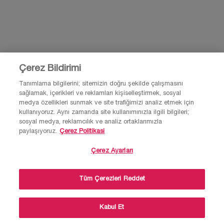
0850 211 98 55
Çerez Bildirimi
Tanımlama bilgilerini; sitemizin doğru şekilde çalışmasını
sağlamak, içerikleri ve reklamları kişiselleştirmek, sosyal
© Lancôme 2026 Bu site Türkiye kullanıcıları için tasarlanmıştır. Çerezler ve
medya özellikleri sunmak ve site trafiğimizi analiz etmek için
ilgili teknoloji reklamlar için kullanılır.
kullanıyoruz. Aynı zamanda site kullanımınızla ilgili bilgileri;
Lütfen reklam tercihleri ve gizlilik politikamızı ziyaret et.
sosyal medya, reklamcılık ve analiz ortaklarımızla
paylaşıyoruz.
Çerez Politikasi
Çerez Ayarları
Site Haritası
Şartlar ve Koşullar
Gizlilik Politikası
×
Tüm Çerezleri Reddet
Sıkça Sorulan Sorular
Müşteri hizmetleri
Bizimle iletişime geç
💄Makyaj, parfüm, cilt bakım ürünleri ve
kvkk-aydinlatma-metni
kampanyalar ile ilgili yardım almak ister
Miktar
misin?
Kabul Et
−
+
50.800,00 TL
―
RUTINI SATIN AL
THE PER