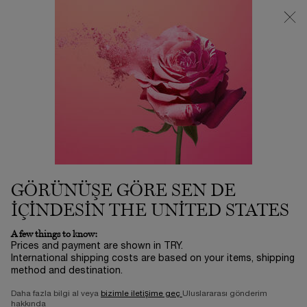
3500 TL VE ÜZERİ %25 İNDİRİM! | SUMMER ICONS BY LANCÔME
ⓘ
0
Sepetim
0 product in ca
Main content
Ana Sayfa
LONGEVITY MD
THE PERFECT ROUTINE
50.800,00 TL
Stokta
3-5 İŞ GÜNÜ​
GET YOUR PERFECT ROUTINE
0/5
0 yorum
GÖRÜNÜŞE GÖRE SEN DE
IÇINDESIN THE UNITED STATES
A few things to know:
Prices and payment are shown in TRY.
International shipping costs are based on your items, shipping
method and destination.
Daha fazla bilgi al veya
bizimle iletişime geç
Uluslararası gönderim
Ürünleri Ayrı Ayrı Satın Al
hakkında