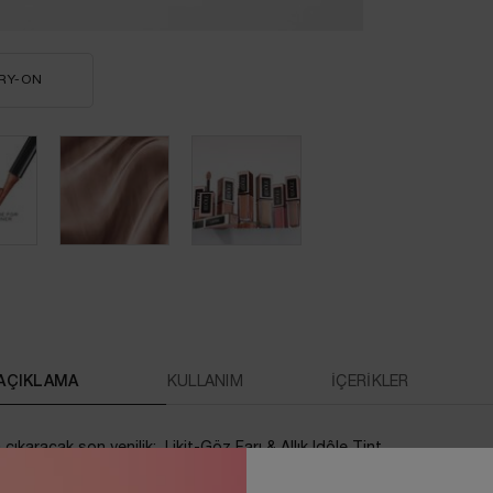
RY-ON
IDÔLE TINT LİKİT EYE - BLUSHER
AÇIKLAMA
KULLANIM
İÇERİKLER
çıkaracak son yenilik: Likit-Göz Farı & Allık Idôle Tint.
ü, yumuşak göz farı, cesur eyeliner veya allık görünümleri yaratmak için