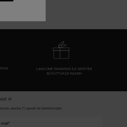
ÜRÜN
LANCOME REWARDS İLE SEPETİNİ
BÜYÜTTÜKÇE KAZAN
ayıt ol
orunlu alanlar (*) işareti ile belirlenmiştir.
-mail
*