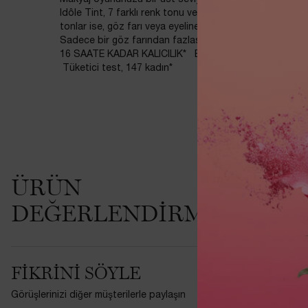
Idôle Tint, 7 farklı renk tonu ve mat & parlak olmak üzere 
tonlar ise, göz farı veya eyeliner görünümleri yaratmak, y
Sadece bir göz farından fazlası, sadece bir allıktan faz
16 SAATE KADAR KALICILIK* BULAŞMAYA VE DAĞILM
Tüketici test, 147 kadın*
PDP İncelemeler
ÜRÜN
Şu and
DEĞERLENDIRMELERI
Bu ürünü ilk
FIKRINI SÖYLE
Görüşlerinizi diğer müşterilerle paylaşın