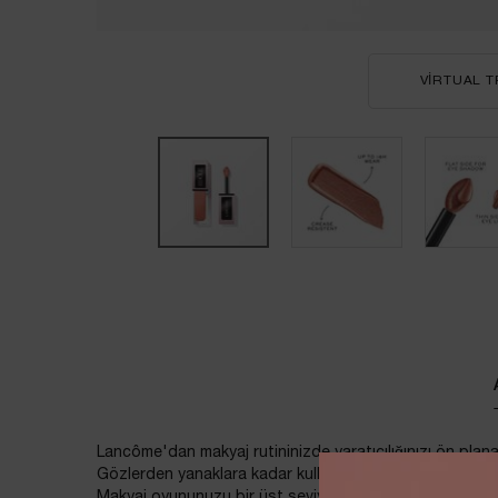
VIRTUAL T
PDP Tabs
Lancôme'dan makyaj rutininizde yaratıcılığınızı ön plana 
Gözlerden yanaklara kadar kullanılabilen çok yönlü formül
Makyaj oyununuzu bir üst seviyeye taşıyacak Tint.