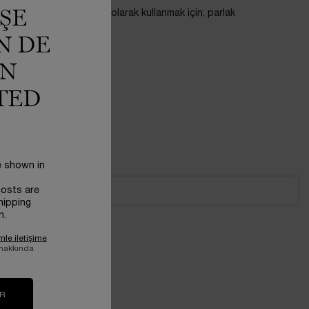
ŞE
iner görünümleri veya allık olarak kullanmak için; parlak
N DE
IN
TED
e shown in
costs are
hipping
n.
mle iletişime
 hakkında
IR