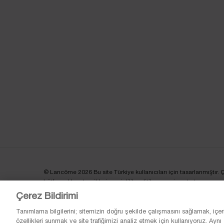
© Lancôme 2026 Bu site Türkiye kullanıcıları için tasarlanmıştır. Çere
Lütfen reklam tercihleri ve gizlilik politikamızı ziyaret et.
Çerez Bildirimi
Tanımlama bilgilerini; sitemizin doğru şekilde çalışmasını sağlamak, içer
özellikleri sunmak ve site trafiğimizi analiz etmek için kullanıyoruz. Aynı z