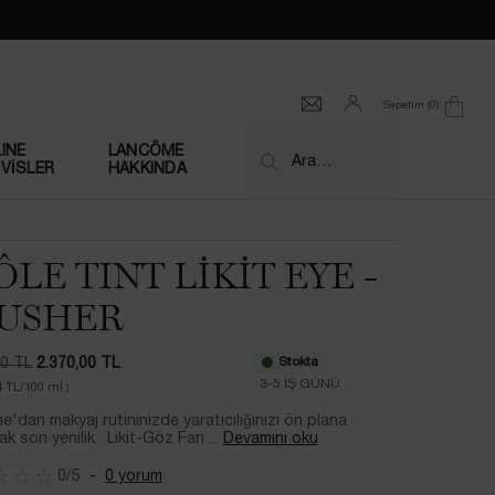
Sepetim
0
0 product in cart
INE
LANCÔME
Ara…
VİSLER
HAKKINDA
ÔLE TINT LİKİT EYE -
USHER
Stokta
00 TL
2.370,00 TL
at
at
3-5 İŞ GÜNÜ​
4 TL/100 ml.)
'dan makyaj rutininizde yaratıcılığınızı ön plana
ak son yenilik: Likit-Göz Farı ...
Devamını oku
0/5
0 yorum