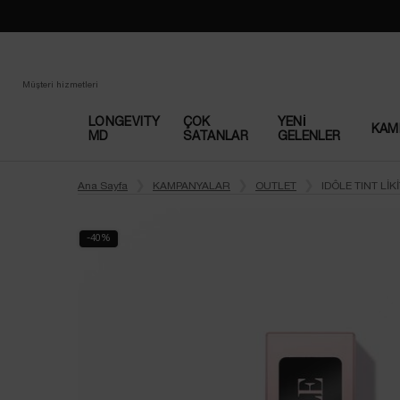
Müşteri hizmetleri
LONGEVITY
ÇOK
YENI
KAM
MD
SATANLAR​
GELENLER
Main content
Ana Sayfa
KAMPANYALAR
OUTLET
IDÔLE TINT LİK
-40%