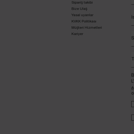
Sipariş takibi
Bize Ulaş
Yasal uyarılar
İ
KVKK Politikası
Müşteri Hizmetleri
Kariyer
S
T
B
L
A
o