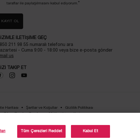
*
taraflar ile paylaşılmasını kabul ediyorum.
KAYIT OL
IZIMLE ILETIŞIME GEÇ
850 211 98 55 numaralı telefonu ara
azartesi - Cuma 9:00 - 18:00 veya bize e-posta gönder
mail us
IZI TAKIP ET
ite Haritası
Şartlar ve Koşullar
Gizlilik Politikası
Sıkça Sorulan Sorular
Müşteri hizmetleri
Bizimle iletişime geç
kvkk-aydinlatma-metni
arı
Tüm Çerezleri Reddet
Kabul Et