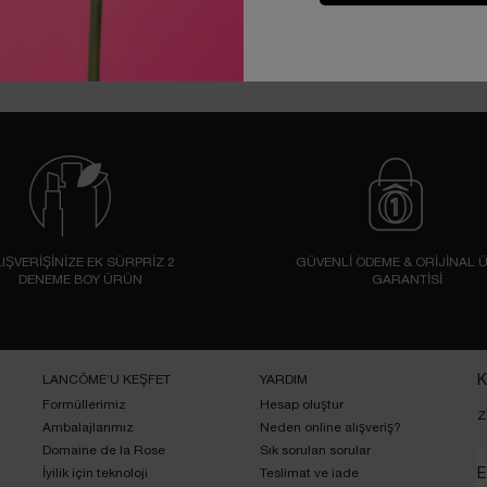
IŞVERİŞİNİZE EK SÜRPRİZ 2
GÜVENLİ ÖDEME & ORİJİNAL 
DENEME BOY ÜRÜN
GARANTİSİ
LANCÔME’U KEŞFET
YARDIM
K
Formüllerimiz
Hesap oluştur
Z
Ambalajlarımız
Neden online alışveriş?
Domaine de la Rose
Sık sorulan sorular
İyilik için teknoloji
Teslimat ve iade
E