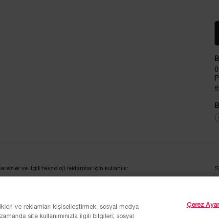
B
0
P
e
B
zler ve ilgili teknoloji reklamlar için kullanılır.
S
Çerez Ayarl
ikleri ve reklamları kişiselleştirmek, sosyal medya
amanda site kullanımınızla ilgili bilgileri; sosyal