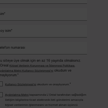
sim
*
oy isim
*
elefon numarası
u siteye üye olmak için en az 16 yaşında olmalısınız.
’Oreal
,
Kişisel Verilerin Korunması ve İşlenmesi Politikası
okudum ve
ydınlatma Metni Kullanıcı Sözleşmesi'ni
naylıyorum.*
*
Kullanıcı Sözleşmesi'ni
okudum ve onaylıyorum.
Aydınlatma Metni
kapsamında L’Oréal tarafından sağladığım
iletişim bilgilerine ticari elektronik ileti gönderimi amacıyla
kişisel verilerimin işlenmesini ve hizmet alınan üçüncü