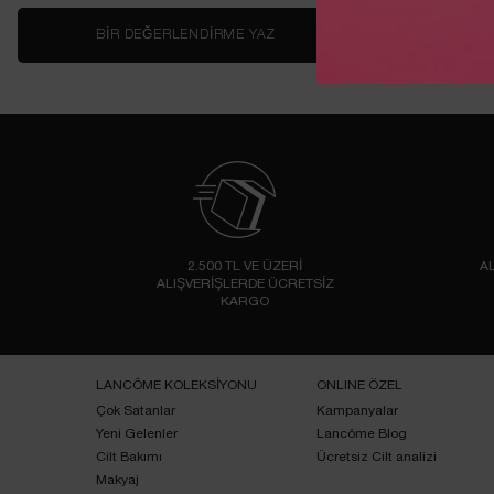
BIR DEĞERLENDIRME YAZ
2.500 TL VE ÜZERİ
AL
ALIŞVERİŞLERDE ÜCRETSİZ
KARGO
Footer navigation
LANCÔME KOLEKSİYONU
ONLINE ÖZEL
Çok Satanlar
Kampanyalar
Yeni Gelenler
Lancôme Blog
Cilt Bakımı
Ücretsiz Cilt analizi
Makyaj