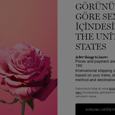
GÖRÜNÜ
2 farklı bitiş ile geliyor. Mat tonları, sıcak, yumuşak göz farları, eyel
anaklarınızda allık & aydınlatıcı olarak kullanmak için ideal.
GÖRE SE
lası: oyun değiştiren bir eye - blusher!
AYA KARŞI DAYANIKLI ÇOK YÖNLÜ APLİKATÖR
IÇINDES
THE UNI
STATES
A few things to know:
Prices and payment ar
TRY.
International shipping 
a herhangi bir inceleme yok.
based on your items, s
method and destinatio
 inceleyen siz olun
Daha fazla bilgi al veya
bizi
geç
Uluslararası gönderim
soruların varsa.
KONUMU DEĞIŞT