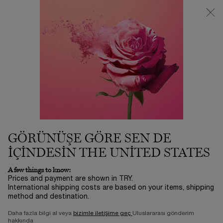
Loading has been finished
3500 TL VE ÜZERİ %25 İNDİRİM! | SUMMER ICONS BY LANCÔME
ⓘ
0
Sepetim
0 product in ca
Main content
GÖRÜNÜŞE GÖRE SEN DE
IÇINDESIN THE UNITED STATES
A few things to know:
Prices and payment are shown in TRY.
International shipping costs are based on your items, shipping
TEINT IDOLE ULTRA WEAR
method and destination.
Daha fazla bilgi al veya
bizimle iletişime geç
Uluslararası gönderim
hakkında