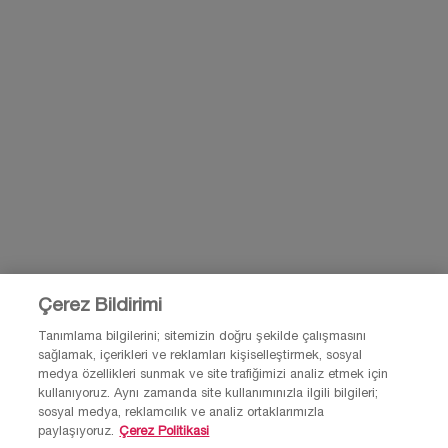
KAYIT OL
BİZİMLE İLETİŞİME GEÇ
BİZE E-POSTA GÖNDER
0850 211 98 55
Çerez Bildirimi
Tanımlama bilgilerini; sitemizin doğru şekilde çalışmasını
sağlamak, içerikleri ve reklamları kişiselleştirmek, sosyal
© Lancôme 2026 Bu site Türkiye kullanıcıları için tasarlanmıştır. Çerezler ve
medya özellikleri sunmak ve site trafiğimizi analiz etmek için
ilgili teknoloji reklamlar için kullanılır.
kullanıyoruz. Aynı zamanda site kullanımınızla ilgili bilgileri;
Lütfen reklam tercihleri ve gizlilik politikamızı ziyaret et.
sosyal medya, reklamcılık ve analiz ortaklarımızla
paylaşıyoruz.
Çerez Politikasi