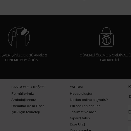
IŞVERİŞİNİZE EK SÜRPRİZ 2
GÜVENLİ ÖDEME & ORİJİNAL 
DENEME BOY ÜRÜN
GARANTİSİ
LANCÔME’U KEŞFET
YARDIM
K
Formüllerimiz
Hesap oluştur
Z
Ambalajlarımız
Neden online alışveriş?
Domaine de la Rose
Sık sorulan sorular
İyilik için teknoloji
Teslimat ve iade
E
Sipariş takibi
Bize Ulaş
Yasal uyarılar