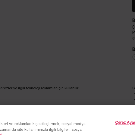
B
0
P
e
B
zler ve ilgili teknoloji reklamlar için kullanılır.
S
KAYIT OL
Çerez Ayarl
ikleri ve reklamları kişiselleştirmek, sosyal medya
amanda site kullanımınızla ilgili bilgileri; sosyal