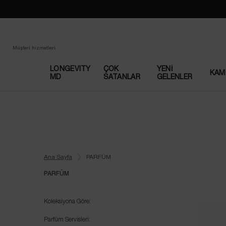
Müşteri hizmetleri
LONGEVITY
ÇOK
YENI
KAM
MD
SATANLAR​
GELENLER
Main content
Ana Sayfa
PARFÜM
PARFÜM
PARFÜM
Koleksiyona Göre:
Parfüm Servisleri: