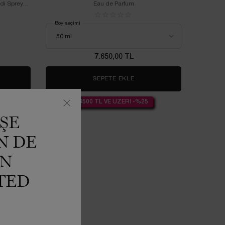
di Sprey
Eau de Parfum
Boy seçimi
7.650,00 TL
IE EST BELLE VANILLE NUDE SAÇ VE VÜCUT SPREYİ
SEPETE EKLE
IDÔLE POWER EDP
3500 TL VE ÜZERİ -%25
ŞE
N DE
IN
TED