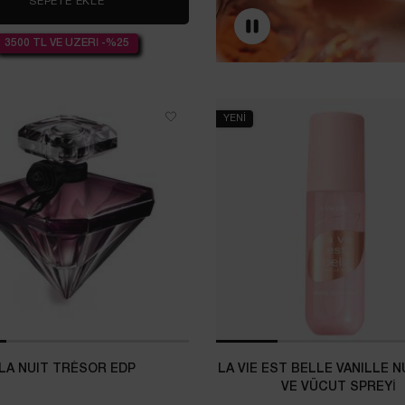
SEPETE EKLE
IDÔLE EDP
3500 TL VE ÜZERİ -%25
YENİ
LA NUIT TRÉSOR EDP
LA VIE EST BELLE VANILLE 
VE VÜCUT SPREYİ