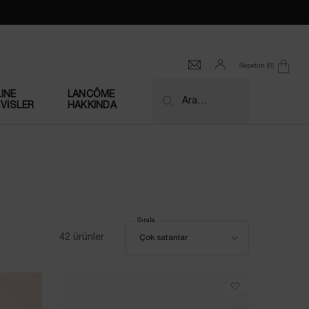
Sepetim
0
0 product in cart
INE
LANCÔME
Ara…
VİSLER
HAKKINDA
FÜM
Sırala
Sırala
42 ürünler
Çok satanlar