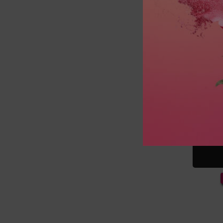
IDÔLE L
A