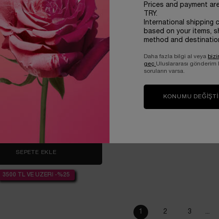
Prices and payment ar
TRY.
International shipping 
based on your items, s
method and destinatio
'EAU DE PARFUM 100 ML SETI
Daha fazla bilgi al veya
bizi
geç
Uluslararası gönderim
soruların varsa.
nneler Günü Limited Edition
KONUMU DEĞIŞT
Tek ton
Gift Set
11.150,00 TL
SEPETE EKLE
IDÔLE L'EAU DE PARFUM 100 ML SETI
3500 TL VE ÜZERİ -%25
1
2
3
...
Page 1 of 7. Current pa