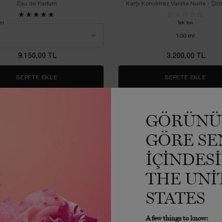
Eau de Parfum
Karşı Konulmaz Vanille Nude - Şim
Formunda.
mi
Tek ton
100 ml
9.150,00 TL
3.200,00 TL
SEPETE EKLE
LA NUIT TRÉSOR EDP
SEPETE EKLE
LA V
3500 TL VE ÜZERİ -%25
3500 TL VE ÜZERİ -%25
GÖRÜNÜ
GÖRE SE
EDITION
IÇINDES
THE UNI
STATES
A few things to know: