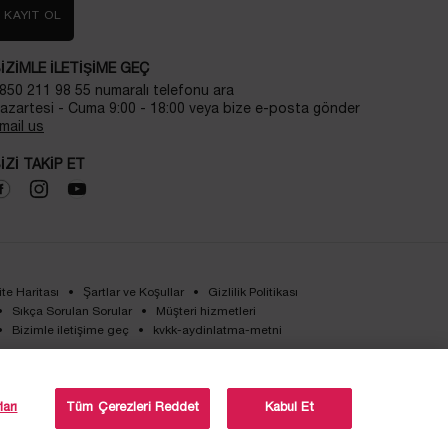
KAYIT OL
IZIMLE ILETIŞIME GEÇ
850 211 98 55 numaralı telefonu ara
azartesi - Cuma 9:00 - 18:00 veya bize e-posta gönder
mail us
IZI TAKIP ET
ite Haritası
Şartlar ve Koşullar
Gizlilik Politikası
Sıkça Sorulan Sorular
Müşteri hizmetleri
Bizimle iletişime geç
kvkk-aydinlatma-metni
arı
Tüm Çerezleri Reddet
Kabul Et