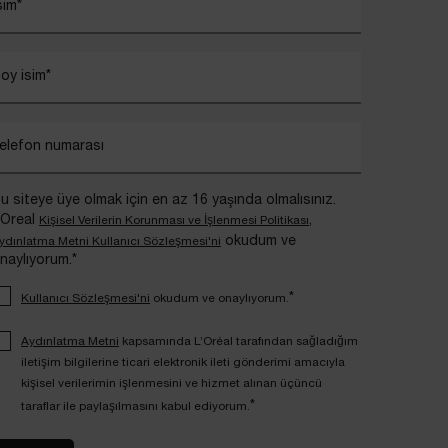
sim
*
oy isim
*
elefon numarası
u siteye üye olmak için en az 16 yaşında olmalısınız.
’Oreal
,
Kişisel Verilerin Korunması ve İşlenmesi Politikası
okudum ve
ydınlatma Metni Kullanıcı Sözleşmesi'ni
naylıyorum.*
*
Kullanıcı Sözleşmesi'ni
okudum ve onaylıyorum.
Aydınlatma Metni
kapsamında L’Oréal tarafından sağladığım
iletişim bilgilerine ticari elektronik ileti gönderimi amacıyla
kişisel verilerimin işlenmesini ve hizmet alınan üçüncü
*
taraflar ile paylaşılmasını kabul ediyorum.