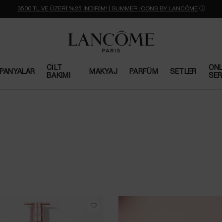
3500 TL VE ÜZERİ %25 İNDİRİM! | SUMMER ICONS BY LANCÔME
ⓘ
CILT
ONL
PANYALAR
MAKYAJ
PARFÜM
SETLER
BAKIMI
SER
PAR