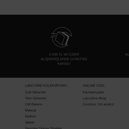
2.500 TL VE ÜZERİ
AL
ALIŞVERİŞLERDE ÜCRETSİZ
KARGO
Footer navigation
LANCÔME KOLEKSİYONU
ONLINE ÖZEL
Çok Satanlar
Kampanyalar
Yeni Gelenler
Lancôme Blog
Cilt Bakımı
Ücretsiz Cilt analizi
Makyaj
Parfüm
Setler
Yeniden Dolum Şişeleri