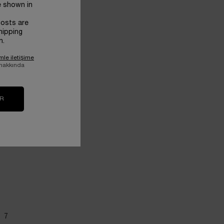
e shown in
costs are
hipping
n.
mle iletişime
 hakkında
IR
7
ge