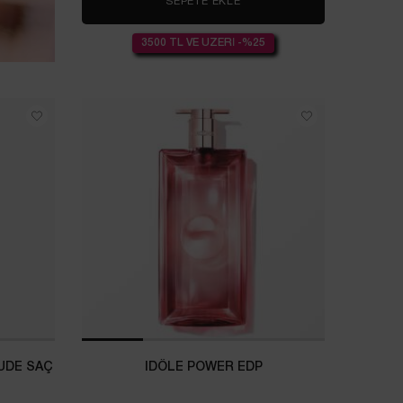
SEPETE EKLE
LA VIE EST BELLE EDP
3500 TL VE ÜZERİ -%25
NUDE SAÇ
IDÔLE POWER EDP