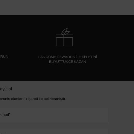
ÜRÜN
LANCOME REWARDS İLE SEPETİNİ
BÜYÜTTÜKÇE KAZAN
ayıt ol
orunlu alanlar (*) işareti ile belirlenmiştir.
-mail
*