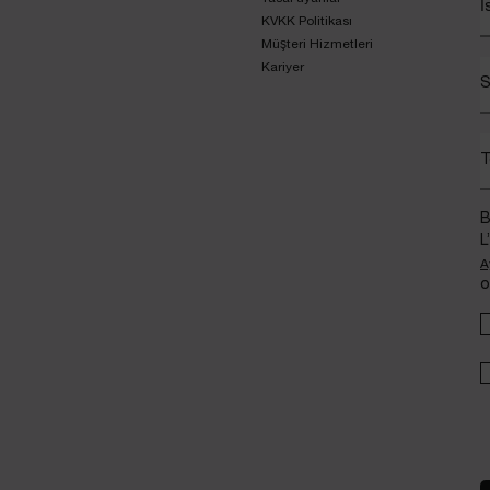
İ
KVKK Politikası
Müşteri Hizmetleri
Kariyer
S
T
B
L
A
o