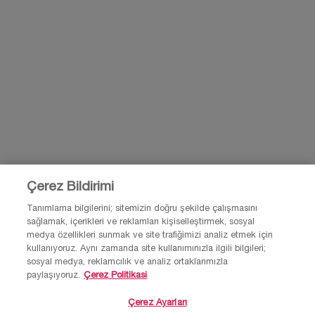
BİZİMLE İLETİŞİME GEÇ
BİZE E-POSTA GÖNDER
0850 211 98 55
Çerez Bildirimi
Tanımlama bilgilerini; sitemizin doğru şekilde çalışmasını
sağlamak, içerikleri ve reklamları kişiselleştirmek, sosyal
© Lancôme 2026 Bu site Türkiye kullanıcıları için tasarlanmıştır. Çerezler ve
medya özellikleri sunmak ve site trafiğimizi analiz etmek için
ilgili teknoloji reklamlar için kullanılır.
kullanıyoruz. Aynı zamanda site kullanımınızla ilgili bilgileri;
Lütfen reklam tercihleri ve gizlilik politikamızı ziyaret et.
sosyal medya, reklamcılık ve analiz ortaklarımızla
paylaşıyoruz.
Çerez Politikasi
Çerez Ayarları