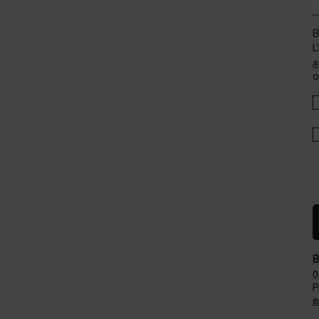
B
L
A
o
B
0
P
e