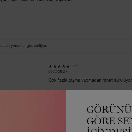
ne ait yorumlar gösteriliyor.
5 out of 5 stars.
5/5
2022/06/27
Çok fazla taşma yapmadan rahat sürülüyor r
Bu değerlendirme faydalı mı?
GÖRÜNÜ
EVET -
37
HAYIR -
39
GÖRE SE