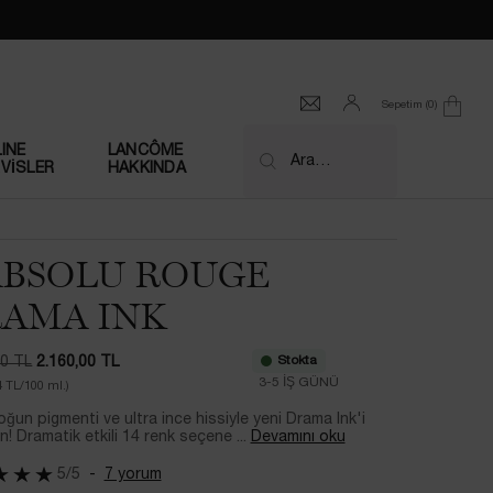
Sepetim
0
0 product in cart
INE
LANCÔME
Ara…
VİSLER
HAKKINDA
ABSOLU ROUGE
AMA INK
Stokta
00 TL
2.160,00 TL
at
at
3-5 İŞ GÜNÜ​
4 TL/100 ml.)
ğun pigmenti ve ultra ince hissiyle yeni Drama Ink'i
n! Dramatik etkili 14 renk seçene ...
Devamını oku
5/5
7 yorum