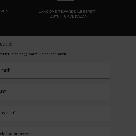
ÜRÜN
LANCOME REWARDS İLE SEPETİNİ
BÜYÜTTÜKÇE KAZAN
ayıt ol
orunlu alanlar (*) işareti ile belirlenmiştir.
-mail
*
sim
*
oy isim
*
elefon numarası