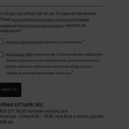
u siteye üye olmak için en az 16 yaşında olmalısınız.
’Oreal
,
Kişisel Verilerin Korunması ve İşlenmesi Politikası
okudum ve
ydınlatma Metni Kullanıcı Sözleşmesi'ni
naylıyorum.*
*
Kullanıcı Sözleşmesi'ni
okudum ve onaylıyorum.
Aydınlatma Metni
kapsamında L’Oréal tarafından sağladığım
iletişim bilgilerine ticari elektronik ileti gönderimi amacıyla
kişisel verilerimin işlenmesini ve hizmet alınan üçüncü
*
taraflar ile paylaşılmasını kabul ediyorum.
KAYIT OL
IZIMLE ILETIŞIME GEÇ
850 211 98 55 numaralı telefonu ara
azartesi - Cuma 9:00 - 18:00 veya bize e-posta gönder
mail us