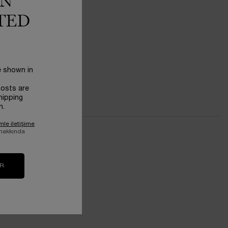
IN
TED
e shown in
costs are
hipping
n.
mle iletişime
 hakkında
IR