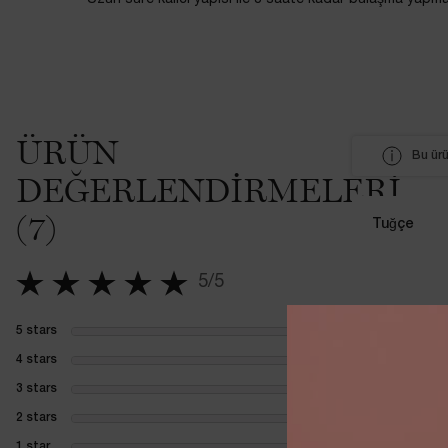
PDP İncelemeler
ÜRÜN
Bu ürü
DEĞERLENDIRMELERI
(7)
Tuğçe
5/5
5 out of 5 stars.
5 stars
0
1 review with 5 stars
4 stars
0
1 review with 4 stars
3 stars
0
1 review with 3 stars
2 stars
0
1 review with 2 stars
1 star
0
1 review with 1 star