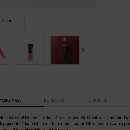
RY-ON
L'ABSOLU ROUGE DRAMA INK
AÇIKLAMA
KULLANIM
İÇERİKLER
k'i keşfedin! Dramatik etkili 14 renk seçeneği. İkonik lüks tasarım. De
pigmenti, 4 kat daha ince bir ruj hissi sunar. Ultra ince dokusu çıpl
yan mükemmel renklerin tadını çıkarın.