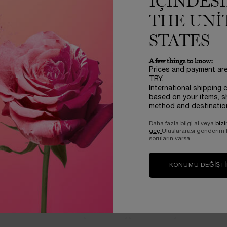
IÇINDES
5 out of 5 stars.
5/5
THE UNI
2023/01/17
Harika ????
STATES
A few things to know:
Bu değerlendirme faydalı mı?
Prices and payment ar
TRY.
EVET -
42
HAYIR -
42
International shipping 
based on your items, s
method and destinatio
Daha fazla bilgi al veya
bizi
 Domaç
5 out of 5 stars.
5/5
geç
Uluslararası gönderim
soruların varsa.
2023/04/04
Rengi dokusu kalıcılığı çok güzel.
KONUMU DEĞIŞT
Bu değerlendirme faydalı mı?
EVET -
42
HAYIR -
42