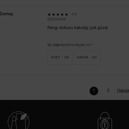
 Domaç
5 out of 5 stars.
5/5
2023/04/04
Rengi dokusu kalıcılığı çok güzel.
Bu değerlendirme faydalı mı?
EVET -
39
HAYIR -
40
1
2
Hepsi
Page 1 of 2. Curr