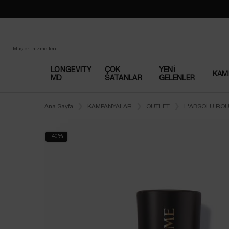
Loading has been finished
Müşteri hizmetleri
LONGEVITY
ÇOK
YENI
KAM
MD
SATANLAR​
GELENLER
Main content
Ana Sayfa
KAMPANYALAR
OUTLET
L'ABSOLU ROU
-40%