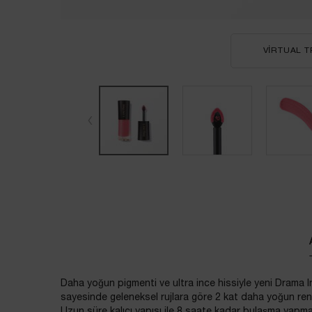
VIRTUAL T
PDP Tabs
Daha yoğun pigmenti ve ultra ince hissiyle yeni Drama In
sayesinde geleneksel rujlara göre 2 kat daha yoğun renk 
Uzun süre kalıcı yapısı ile 8 saate kadar bulaşma yapma