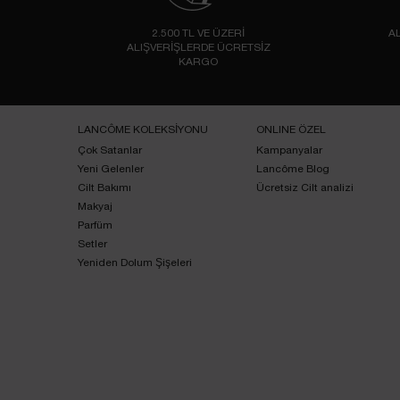
2.500 TL VE ÜZERİ
AL
ALIŞVERİŞLERDE ÜCRETSİZ
KARGO
Footer navigation
LANCÔME KOLEKSİYONU
ONLINE ÖZEL
Çok Satanlar
Kampanyalar
Yeni Gelenler
Lancôme Blog
Cilt Bakımı
Ücretsiz Cilt analizi
Makyaj
Parfüm
Setler
Yeniden Dolum Şişeleri