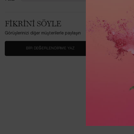
Mehtap
FIKRINI SÖYLE
Görüşlerinizi diğer müşterilerle paylaşın
BIR DEĞERLENDIRME YAZ
İrem Nevin