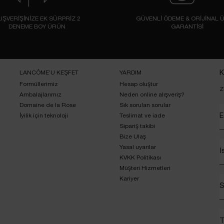
IŞVERİŞİNİZE EK SÜRPRİZ 2
GÜVENLİ ÖDEME & ORİJİNAL 
DENEME BOY ÜRÜN
GARANTİSİ
LANCÔME’U KEŞFET
YARDIM
K
Formüllerimiz
Hesap oluştur
Z
Ambalajlarımız
Neden online alışveriş?
Domaine de la Rose
Sık sorulan sorular
İyilik için teknoloji
Teslimat ve iade
E
Sipariş takibi
Bize Ulaş
Yasal uyarılar
İ
KVKK Politikası
Müşteri Hizmetleri
Kariyer
S
T