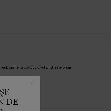
enk pigmenti çok güçlü kullanışlı seviyorum
ŞE
N DE