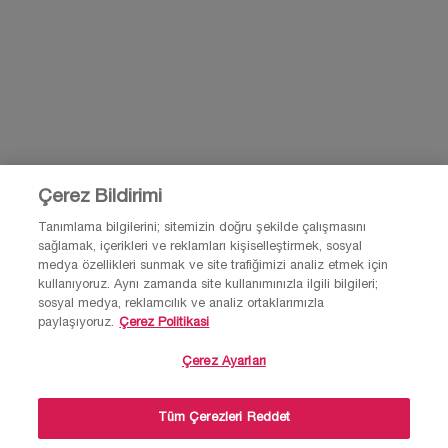
BİZE E-POSTA GÖNDER
0850 211 98 55
Çerez Bildirimi
Tanımlama bilgilerini; sitemizin doğru şekilde çalışmasını
sağlamak, içerikleri ve reklamları kişiselleştirmek, sosyal
© Lancôme 2026 Bu site Türkiye kullanıcıları için tasarlanmıştır. Çerezler ve
medya özellikleri sunmak ve site trafiğimizi analiz etmek için
ilgili teknoloji reklamlar için kullanılır.
kullanıyoruz. Aynı zamanda site kullanımınızla ilgili bilgileri;
Lütfen reklam tercihleri ve gizlilik politikamızı ziyaret et.
sosyal medya, reklamcılık ve analiz ortaklarımızla
paylaşıyoruz.
Çerez Politikasi
Çerez Ayarları
Site Haritası
Şartlar ve Koşullar
Gizlilik Politikası
×
Tüm Çerezleri Reddet
Sıkça Sorulan Sorular
Müşteri hizmetleri
Bizimle iletişime geç
💄Makyaj, parfüm, cilt bakım ürünleri ve
kvkk-aydinlatma-metni