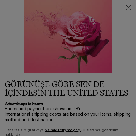
3500 TL VE ÜZERİ %25 İNDİRİM! | SUMMER ICONS BY LANCÔME
ⓘ
0
Sepetim
0 product in ca
Main content
...
KAMPANYALAR
OUTLET
TEINT IDÔLE ULTRA WEAR C.E.
SKIN TRANSFORMING
HIGHLIGHTER
2.970,00 TL
Stokta
3-5 İŞ GÜNÜ​
4.950,00 TL
Eski fiyat
Yeni fiyat
GÖRÜNÜŞE GÖRE SEN DE
Teint Idole Ultra Wear C.E. SKIN-TRANSFORMING
IÇINDESIN THE UNITED STATES
HIGHLIGHTER— yenilikçi aydınlatıcı, çok boyutlu ışıl ...
Devamını oku
A few things to know:
0/5
0 yorum
Prices and payment are shown in TRY.
International shipping costs are based on your items, shipping
method and destination.
Daha fazla bilgi al veya
bizimle iletişime geç
Uluslararası gönderim
-40%
hakkında