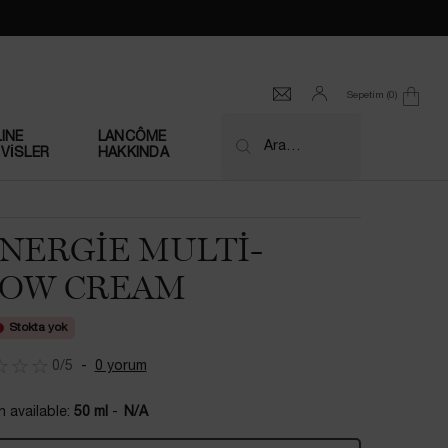
Sepetim
0
0 product in cart
INE
LANCÔME
Ara…
VİSLER
HAKKINDA
NERGIE MULTI-
OW CREAM
Stokta yok
0/5
0 yorum
 available:
50 ml
-
N/A