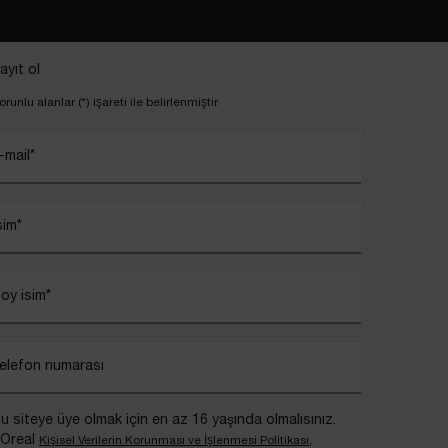
ayıt ol
orunlu alanlar (*) işareti ile belirlenmiştir.
-mail
*
sim
*
oy isim
*
elefon numarası
u siteye üye olmak için en az 16 yaşında olmalısınız.
’Oreal
,
Kişisel Verilerin Korunması ve İşlenmesi Politikası