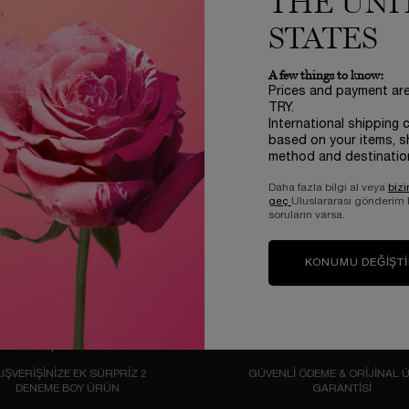
THE UNI
STATES
 inceleyen siz olun
A few things to know:
Prices and payment ar
TRY.
International shipping 
based on your items, s
method and destinatio
Daha fazla bilgi al veya
bizi
geç
Uluslararası gönderim
soruların varsa.
KONUMU DEĞIŞT
IŞVERİŞİNİZE EK SÜRPRİZ 2
GÜVENLİ ÖDEME & ORİJİNAL 
DENEME BOY ÜRÜN
GARANTİSİ