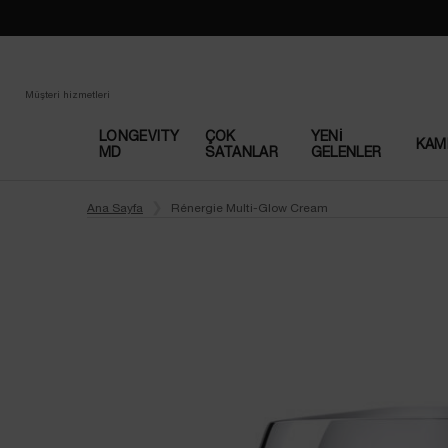
Loading has been finished
Müşteri hizmetleri
LONGEVITY
ÇOK
YENI
KAM
MD
SATANLAR​
GELENLER
Main content
Ana Sayfa
Rénergie Multi-Glow Cream