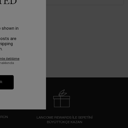
TED
e shown in
costs are
hipping
n.
mle iletişime
 hakkında
IR
ÜRÜN
LANCOME REWARDS İLE SEPETİNİ
BÜYÜTTÜKÇE KAZAN