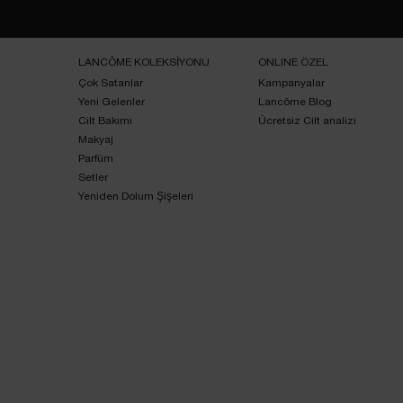
Footer navigation
LANCÔME KOLEKSİYONU
ONLINE ÖZEL
Çok Satanlar
Kampanyalar
Yeni Gelenler
Lancôme Blog
Cilt Bakımı
Ücretsiz Cilt analizi
Makyaj
Parfüm
Setler
Yeniden Dolum Şişeleri