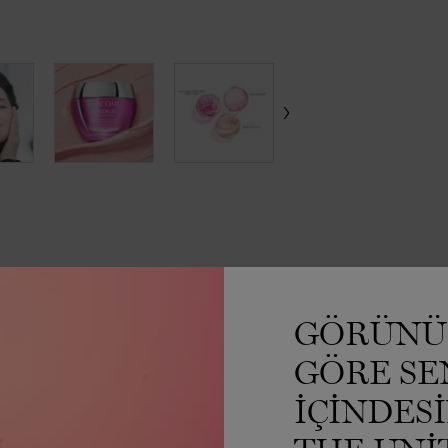
GÖRÜNÜ
GÖRE SE
IÇINDES
a herhangi bir inceleme yok.