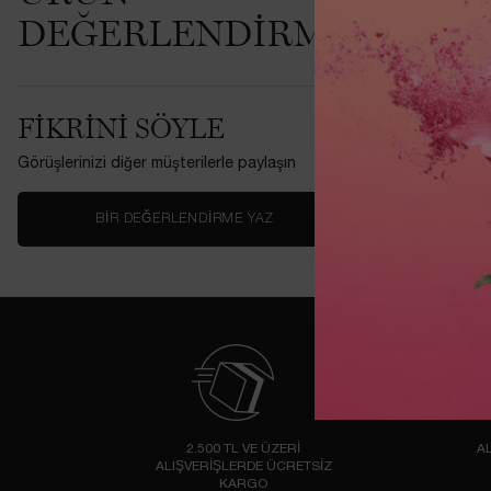
DEĞERLENDIRMELERI
Bu ürünü ilk
FIKRINI SÖYLE
Görüşlerinizi diğer müşterilerle paylaşın
BIR DEĞERLENDIRME YAZ
2.500 TL VE ÜZERİ
AL
ALIŞVERİŞLERDE ÜCRETSİZ
KARGO