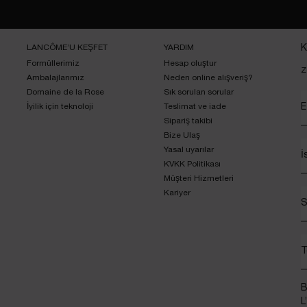
LANCÔME’U KEŞFET
YARDIM
K
Formüllerimiz
Hesap oluştur
Z
Ambalajlarımız
Neden online alışveriş?
Domaine de la Rose
Sık sorulan sorular
İyilik için teknoloji
Teslimat ve iade
E
Sipariş takibi
Bize Ulaş
Yasal uyarılar
İ
KVKK Politikası
Müşteri Hizmetleri
Kariyer
S
T
B
L