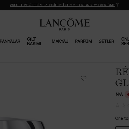
3500 TL VE ÜZERİ %25 İNDİRİM! | SUMMER ICONS BY LANCÔME
ⓘ
CILT
ONL
PANYALAR
MAKYAJ
PARFÜM
SETLER
BAKIMI
SER
RÉ
GL
N/A
One ton