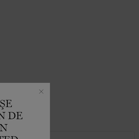
ŞE
N DE
IN