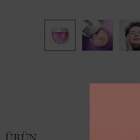
PDP Tabs
PDP İncelemeler
ÜRÜN
Şu and