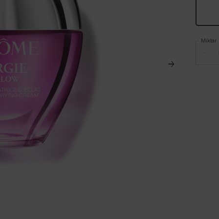
Miktar
−