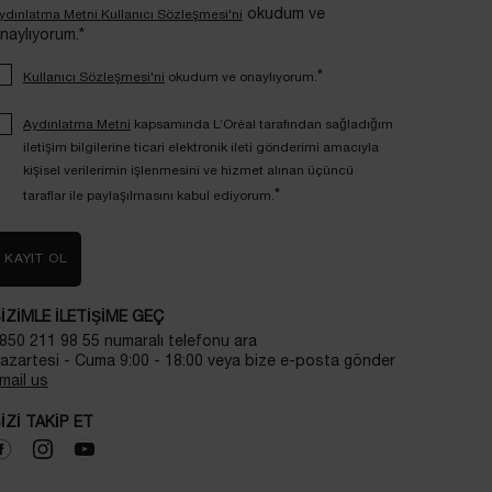
okudum ve
ydınlatma Metni Kullanıcı Sözleşmesi'ni
naylıyorum.*
*
Kullanıcı Sözleşmesi'ni
okudum ve onaylıyorum.
Aydınlatma Metni
kapsamında L’Oréal tarafından sağladığım
iletişim bilgilerine ticari elektronik ileti gönderimi amacıyla
kişisel verilerimin işlenmesini ve hizmet alınan üçüncü
*
taraflar ile paylaşılmasını kabul ediyorum.
KAYIT OL
IZIMLE ILETIŞIME GEÇ
850 211 98 55 numaralı telefonu ara
azartesi - Cuma 9:00 - 18:00 veya bize e-posta gönder
mail us
IZI TAKIP ET