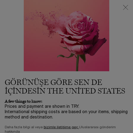
3500 TL VE ÜZERİ %25 İNDİRİM! | SUMMER ICONS BY LANCÔME
ⓘ
0
Sepetim
0 product in ca
Main content
...
PARFÜM
Parfüm Servisleri:
LA VIE EST BELLE L'EAU DE
PARFUM 30ML SET
4.950,00 TL
Stokta yok
Bu Anneler Günü'nde, Lancôme sizi hayallerin gerçeğe
GÖRÜNÜŞE GÖRE SEN DE
dönüştüğü bir dünyada harikaları yeniden keşfet ...
Devamını
oku
IÇINDESIN THE UNITED STATES
0/5
0 yorum
A few things to know:
Prices and payment are shown in TRY.
International shipping costs are based on your items, shipping
method and destination.
LIMITED EDITION
Daha fazla bilgi al veya
bizimle iletişime geç
Uluslararası gönderim
hakkında