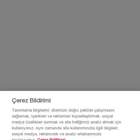
KAYIT OL
BİZİMLE İLETİŞİME GEÇ
BİZE E-POSTA GÖNDER
0850 211 98 55
Çerez Bildirimi
Tanımlama bilgilerini; sitemizin doğru şekilde çalışmasını
sağlamak, içerikleri ve reklamları kişiselleştirmek, sosyal
© Lancôme 2026 Bu site Türkiye kullanıcıları için tasarlanmıştır. Çerezler ve
medya özellikleri sunmak ve site trafiğimizi analiz etmek için
ilgili teknoloji reklamlar için kullanılır.
kullanıyoruz. Aynı zamanda site kullanımınızla ilgili bilgileri;
Lütfen reklam tercihleri ve gizlilik politikamızı ziyaret et.
sosyal medya, reklamcılık ve analiz ortaklarımızla