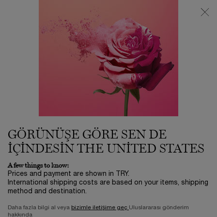
Loading has been finished
3500 TL VE ÜZERİ %25 İNDİRİM! | SUMMER ICONS BY LANCÔME
ⓘ
0
Sepetim
0 product in ca
Main content
...
Sonuç Sayfası
Blog
THE BEST NEW PRODUCTS AND
TRENDS FOR APRIL 2019
04 Nis 2019
GÖRÜNÜŞE GÖRE SEN DE
IÇINDESIN THE UNITED STATES
A few things to know:
Prices and payment are shown in TRY.
International shipping costs are based on your items, shipping
method and destination.
Daha fazla bilgi al veya
bizimle iletişime geç
Uluslararası gönderim
hakkında