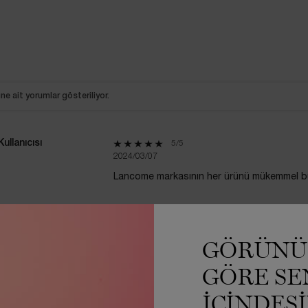
ne ait yorumlar gösteriliyor.
llanıcısı
5 out of 5 stars.
5/5
2024/03/07
Lancome markasının her ürünü mükemmel bu
Bu değerlendirme faydalı mı?
GÖRÜNÜ
EVET -
37
HAYIR -
40
GÖRE SE
IÇINDES