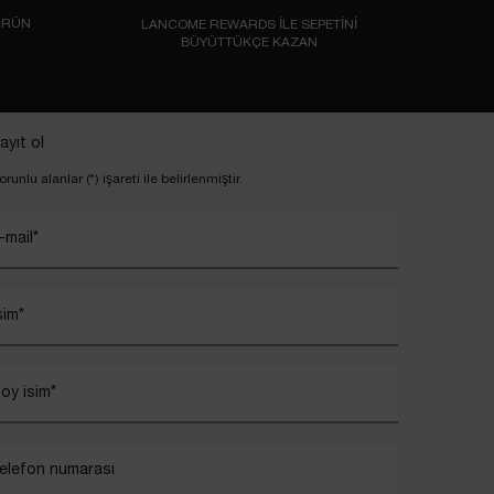
ÜRÜN
LANCOME REWARDS İLE SEPETİNİ
BÜYÜTTÜKÇE KAZAN
ayıt ol
orunlu alanlar (*) işareti ile belirlenmiştir.
-mail
*
sim
*
oy isim
*
elefon numarası