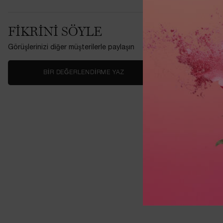
Denebunu Ku
FIKRINI SÖYLE
Görüşlerinizi diğer müşterilerle paylaşın
BIR DEĞERLENDIRME YAZ
Denebunu Ku