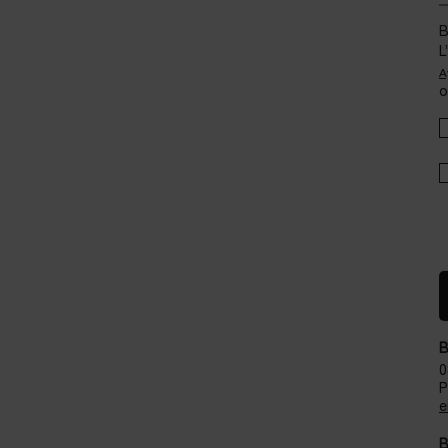
B
L
A
o
B
0
P
e
B