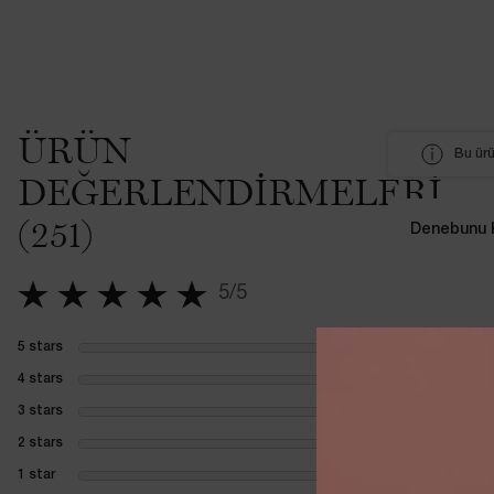
PDP İncelemeler
ÜRÜN
Bu ürü
DEĞERLENDIRMELERI
(251)
Denebunu Ku
5/5
5 out of 5 stars.
5 stars
0
1 review with 5 stars
4 stars
0
1 review with 4 stars
3 stars
0
1 review with 3 stars
2 stars
0
1 review with 2 stars
1 star
0
1 review with 1 star