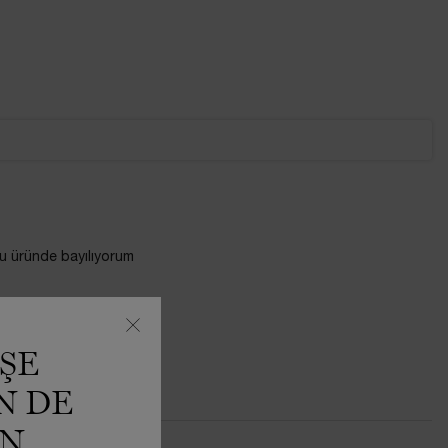
 üründe bayılıyorum
ŞE
N DE
IN