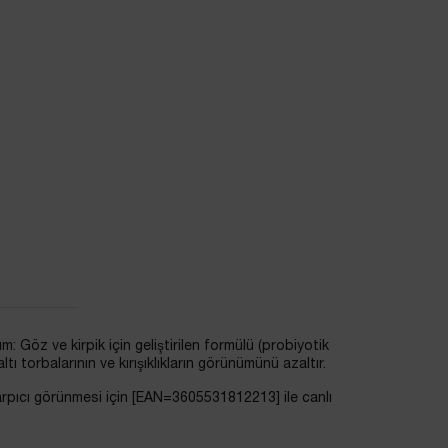
üm: Göz ve kirpik için geliştirilen formülü (probiyotik
 torbalarının ve kırışıklıkların görünümünü azaltır.
arpıcı görünmesi için [EAN=3605531812213] ile canlı