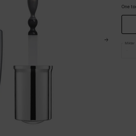
One ton
Miktar
−