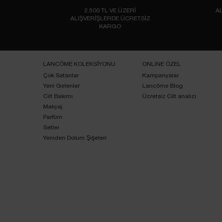
2.500 TL VE ÜZERİ
AL
ALIŞVERİŞLERDE ÜCRETSİZ
KARGO
Footer navigation
LANCÔME KOLEKSİYONU
ONLINE ÖZEL
Çok Satanlar
Kampanyalar
Yeni Gelenler
Lancôme Blog
Cilt Bakımı
Ücretsiz Cilt analizi
Makyaj
Parfüm
Setler
Yeniden Dolum Şişeleri