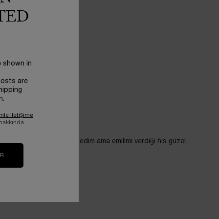
TED
e shown in
costs are
hipping
n.
mle iletişime
 hakkında
yüzden çok etkisini göremedim ama emilimi verdiği his güzel.
IR