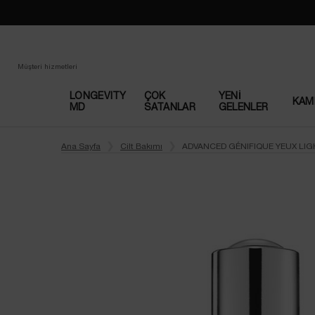
Müşteri hizmetleri
LONGEVITY
ÇOK
YENI
KAM
MD
SATANLAR​
GELENLER
Main content
Ana Sayfa
Cilt Bakımı
ADVANCED GÉNIFIQUE YEUX LIG