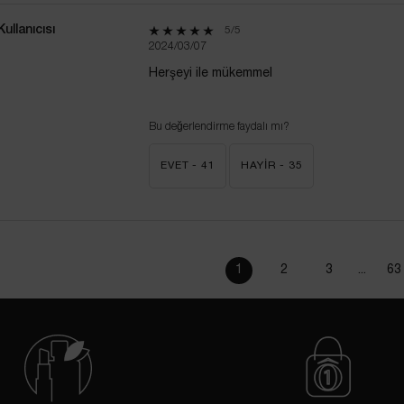
llanıcısı
5 out of 5 stars.
5/5
2024/03/07
Herşeyi ile mükemmel
Bu değerlendirme faydalı mı?
EVET -
41
HAYIR -
35
1
2
3
...
63
Page 1 of 63. Current page