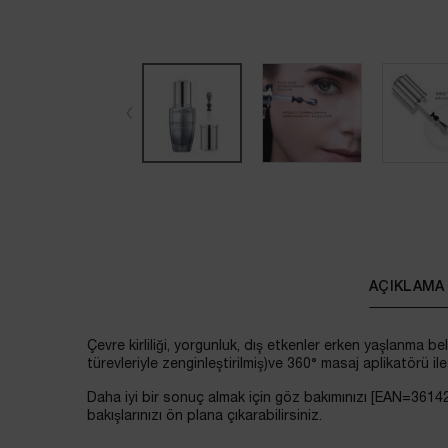
PDP Tabs
AÇIKLAMA
Çevre kirliliği, yorgunluk, dış etkenler erken yaşlanma bel
türevleriyle zenginleştirilmiş)ve 360° masaj aplikatörü i
Daha iyi bir sonuç almak için göz bakımınızı [EAN=36142
bakışlarınızı ön plana çıkarabilirsiniz.