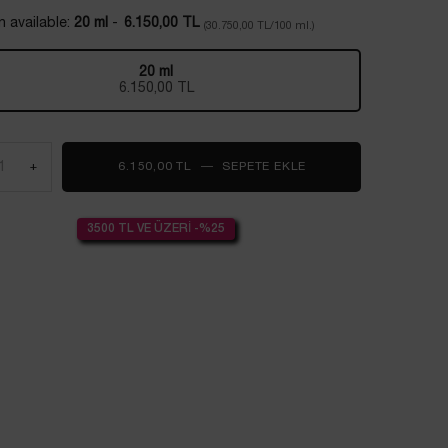
 available:
20 ml
-
6.150,00 TL
(30.750,00 TL/100 ml.)
20 ml
Seçildi
, 1 of 1
6.150,00 TL
+
6.150,00 TL
―
SEPETE EKLE
ADVANCED GÉNIFIQUE
3500 TL VE ÜZERİ -%25