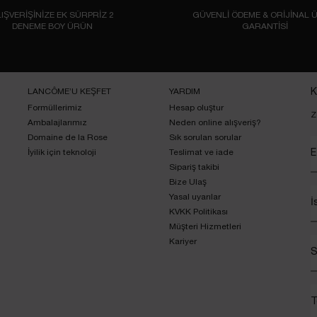
IŞVERİŞİNİZE EK SÜRPRİZ 2
GÜVENLİ ÖDEME & ORİJİNAL 
DENEME BOY ÜRÜN
GARANTİSİ
LANCÔME’U KEŞFET
YARDIM
K
Formüllerimiz
Hesap oluştur
Z
Ambalajlarımız
Neden online alışveriş?
Domaine de la Rose
Sık sorulan sorular
İyilik için teknoloji
Teslimat ve iade
E
Sipariş takibi
Bize Ulaş
Yasal uyarılar
İ
KVKK Politikası
Müşteri Hizmetleri
Kariyer
S
T