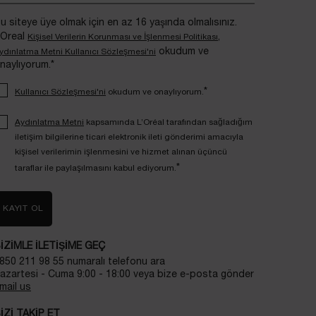
u siteye üye olmak için en az 16 yaşında olmalısınız.
’Oreal
,
Kişisel Verilerin Korunması ve İşlenmesi Politikası
okudum ve
ydınlatma Metni Kullanıcı Sözleşmesi'ni
naylıyorum.*
*
Kullanıcı Sözleşmesi'ni
okudum ve onaylıyorum.
Aydınlatma Metni
kapsamında L’Oréal tarafından sağladığım
iletişim bilgilerine ticari elektronik ileti gönderimi amacıyla
kişisel verilerimin işlenmesini ve hizmet alınan üçüncü
*
taraflar ile paylaşılmasını kabul ediyorum.
KAYIT OL
IZIMLE ILETIŞIME GEÇ
850 211 98 55 numaralı telefonu ara
azartesi - Cuma 9:00 - 18:00 veya bize e-posta gönder
mail us
IZI TAKIP ET