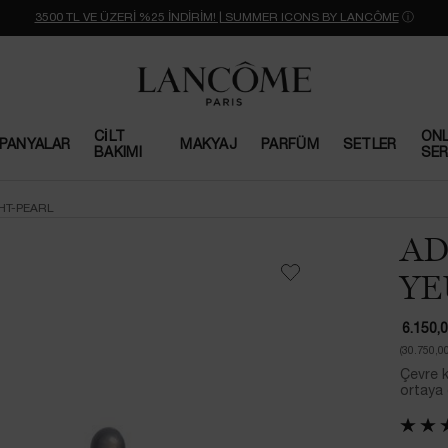
3500 TL VE ÜZERİ %25 İNDİRİM! | SUMMER ICONS BY LANCÔME
ⓘ
CILT
ONL
PANYALAR
MAKYAJ
PARFÜM
SETLER
BAKIMI
SER
HT-PEARL
AD
YE
6.150,
(30.750,0
Çevre ki
ortaya ç