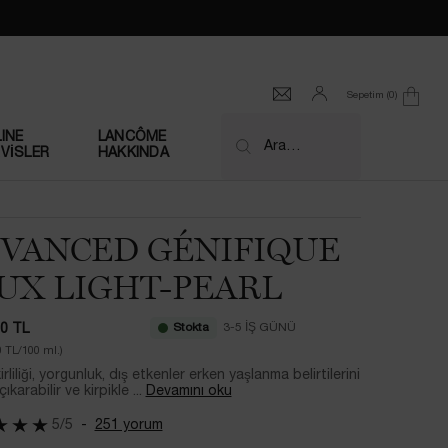
Sepetim
0
0 product in cart
INE
LANCÔME
Ara…
VİSLER
HAKKINDA
VANCED GÉNIFIQUE
UX LIGHT-PEARL
Stokta
3-5 İŞ GÜNÜ​
00 TL
0 TL/100 ml.)
rliliği, yorgunluk, dış etkenler erken yaşlanma belirtilerini
ıkarabilir ve kirpikle ...
Devamını oku
5/5
251 yorum