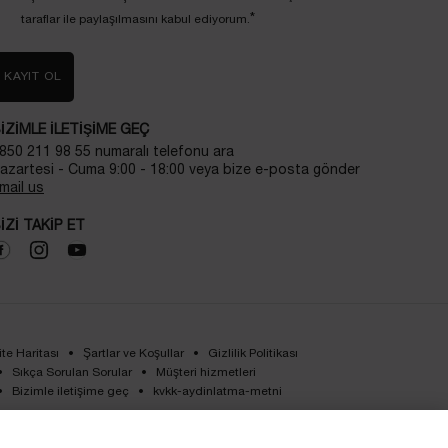
*
taraflar ile paylaşılmasını kabul ediyorum.
KAYIT OL
IZIMLE ILETIŞIME GEÇ
850 211 98 55 numaralı telefonu ara
azartesi - Cuma 9:00 - 18:00 veya bize e-posta gönder
mail us
IZI TAKIP ET
ite Haritası
Şartlar ve Koşullar
Gizlilik Politikası
Sıkça Sorulan Sorular
Müşteri hizmetleri
Bizimle iletişime geç
kvkk-aydinlatma-metni