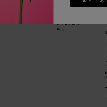
KONUMU DEĞIŞT
Sipariş takibi
Bize Ulaş
Yasal uyarılar
İ
KVKK Politikası
Müşteri Hizmetleri
Kariyer
S
T
B
L
A
o