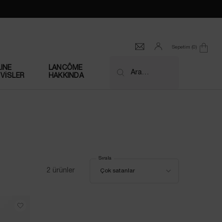
Sepetim
0
0 product in cart
INE
LANCÔME
Ara…
VİSLER
HAKKINDA
OLUE
Sırala
Sırala
2 ürünler
Çok satanlar