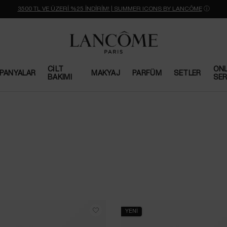
3500 TL VE ÜZERİ %25 İNDİRİM! | SUMMER ICONS BY LANCÔME
ⓘ
CILT
ONL
PANYALAR
MAKYAJ
PARFÜM
SETLER
BAKIMI
SER
ABS
YENİ