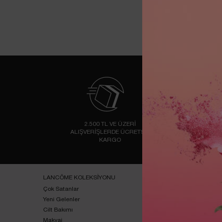
2.500 TL VE ÜZERİ
AL
ALIŞVERİŞLERDE ÜCRETSİZ
KARGO
Footer navigation
LANCÔME KOLEKSİYONU
ONLINE ÖZEL
Çok Satanlar
Kampanyalar
Yeni Gelenler
Lancôme Blog
Cilt Bakımı
Ücretsiz Cilt analizi
Makyaj