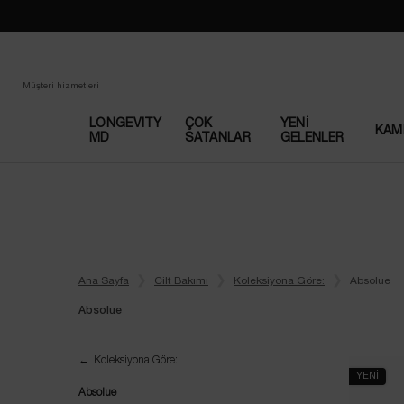
Müşteri hizmetleri
LONGEVITY
ÇOK
YENI
KAM
MD
SATANLAR​
GELENLER
Main content
Ana Sayfa
Cilt Bakımı
Koleksiyona Göre:
Absolue
Absolue
Absolue
Koleksiyona Göre:
YENİ
Absolue