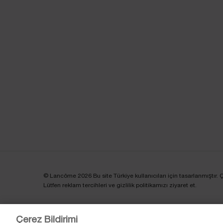
© Lancôme 2026 Bu site Türkiye kullanıcıları için tasarlanmıştır. Çere
Lütfen reklam tercihleri ve gizlilik politikamızı ziyaret et.
Çerez Bildirimi