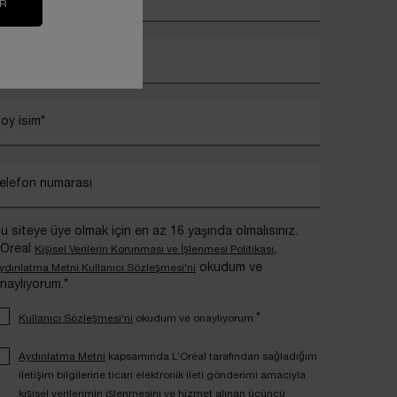
IR
sim
*
oy isim
*
elefon numarası
u siteye üye olmak için en az 16 yaşında olmalısınız.
’Oreal
,
Kişisel Verilerin Korunması ve İşlenmesi Politikası
okudum ve
ydınlatma Metni Kullanıcı Sözleşmesi'ni
naylıyorum.*
*
Kullanıcı Sözleşmesi'ni
okudum ve onaylıyorum.
Aydınlatma Metni
kapsamında L’Oréal tarafından sağladığım
iletişim bilgilerine ticari elektronik ileti gönderimi amacıyla
kişisel verilerimin işlenmesini ve hizmet alınan üçüncü