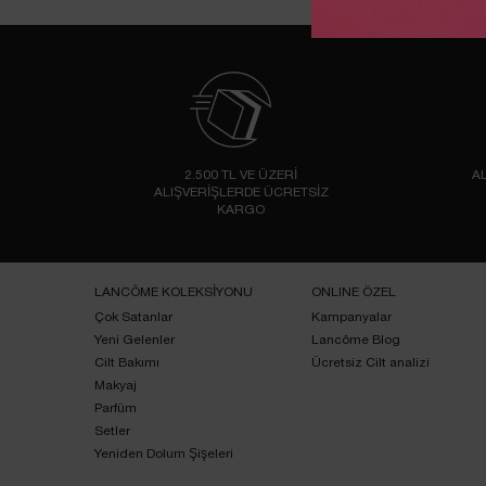
2.500 TL VE ÜZERİ
AL
ALIŞVERİŞLERDE ÜCRETSİZ
KARGO
Footer navigation
LANCÔME KOLEKSİYONU
ONLINE ÖZEL
Çok Satanlar
Kampanyalar
Yeni Gelenler
Lancôme Blog
Cilt Bakımı
Ücretsiz Cilt analizi
Makyaj
Parfüm
Setler
Yeniden Dolum Şişeleri