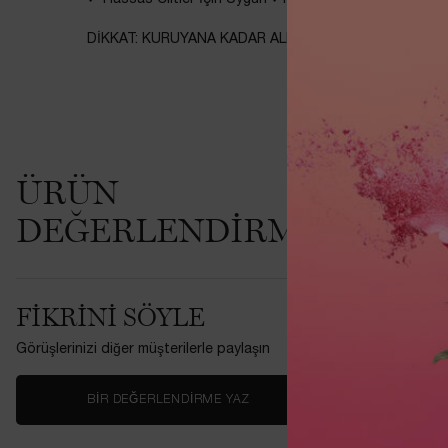
DİKKAT: KURUYANA KADAR ALEVLENİR. ATEŞ, ALEV VE
PDP İncelemeler
ÜRÜN
Şu and
DEĞERLENDIRMELERI
Bu ürünü ilk
FIKRINI SÖYLE
Görüşlerinizi diğer müşterilerle paylaşın
BIR DEĞERLENDIRME YAZ