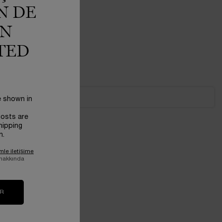
N DE
IN
TED
e shown in
costs are
hipping
n.
mle iletişime
 hakkında
IR