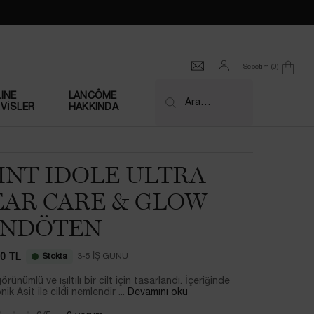
Sepetim
0
0 product in cart
INE
LANCÔME
Ara…
VİSLER
HAKKINDA
INT IDOLE ULTRA
AR CARE & GLOW
NDÖTEN
Stokta
3-5 İŞ GÜNÜ​
00 TL
rünümlü ve ışıltılı bir cilt için tasarlandı. İçeriğinde
ik Asit ile cildi nemlendir ...
Devamını oku