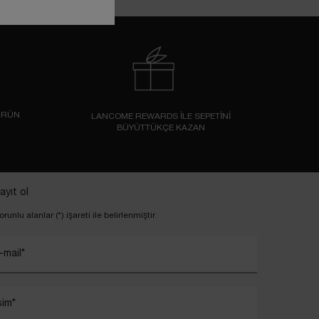
ÜRÜN
LANCOME REWARDS İLE SEPETİNİ
BÜYÜTTÜKÇE KAZAN
ayıt ol
orunlu alanlar (*) işareti ile belirlenmiştir.
-mail
*
sim
*