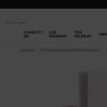
Müşteri hizmetleri
LONGEVITY
ÇOK
YENI
KAM
MD
SATANLAR​
GELENLER
Main content
Ana Sayfa
E-Shade Finder ULUSLARARASI Kategorisi