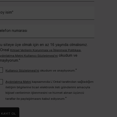
oy isim
*
elefon numarası
u siteye üye olmak için en az 16 yaşında olmalısınız.
’Oreal
,
Kişisel Verilerin Korunması ve İşlenmesi Politikası
okudum ve
ydınlatma Metni Kullanıcı Sözleşmesi'ni
naylıyorum.*
*
Kullanıcı Sözleşmesi'ni
okudum ve onaylıyorum.
Aydınlatma Metni
kapsamında L’Oréal tarafından sağladığım
iletişim bilgilerine ticari elektronik ileti gönderimi amacıyla
kişisel verilerimin işlenmesini ve hizmet alınan üçüncü
*
taraflar ile paylaşılmasını kabul ediyorum.
KAYIT OL