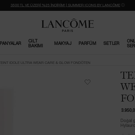
3500 TL VE ÜZERİ %25 İNDİRİM! | SUMMER ICONS BY LANCÔME
ⓘ
CILT
ONL
PANYALAR
MAKYAJ
PARFÜM
SETLER
BAKIMI
SER
TEINT IDOLE ULTRA WEAR CARE & GLOW FONDÖTEN
TE
WE
FO
3.950,
Doğal gö
Hylauron