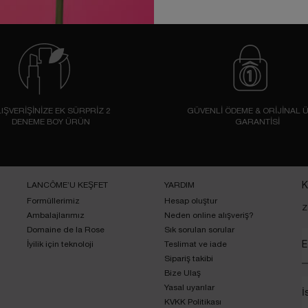
IŞVERİŞİNİZE EK SÜRPRİZ 2
GÜVENLİ ÖDEME & ORİJİNAL 
DENEME BOY ÜRÜN
GARANTİSİ
LANCÔME’U KEŞFET
YARDIM
K
Formüllerimiz
Hesap oluştur
Z
Ambalajlarımız
Neden online alışveriş?
Domaine de la Rose
Sık sorulan sorular
İyilik için teknoloji
Teslimat ve iade
E
Sipariş takibi
Bize Ulaş
Yasal uyarılar
İ
KVKK Politikası