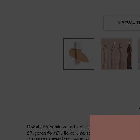
VIRTUAL T
PDP Tabs
Doğal görünümlü ve ışıltılı bir cilt için tasarlandı. İçeriğ
27 içeren formülü ile koruma sağlar.
✓ Hassas Ciltler İçin Uygun ✓Parlak Bitiş ✓ Orta Düzey