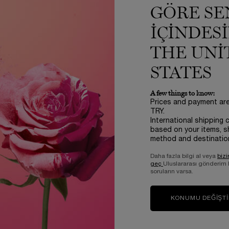
GÖRE SE
 ISI KAYNAKLARININ YAKININDA KULLANMAYINIZ
IÇINDES
THE UNI
STATES
A few things to know:
a herhangi bir inceleme yok.
Prices and payment ar
TRY.
International shipping 
 inceleyen siz olun
based on your items, s
method and destinatio
Daha fazla bilgi al veya
bizi
geç
Uluslararası gönderim
soruların varsa.
KONUMU DEĞIŞT