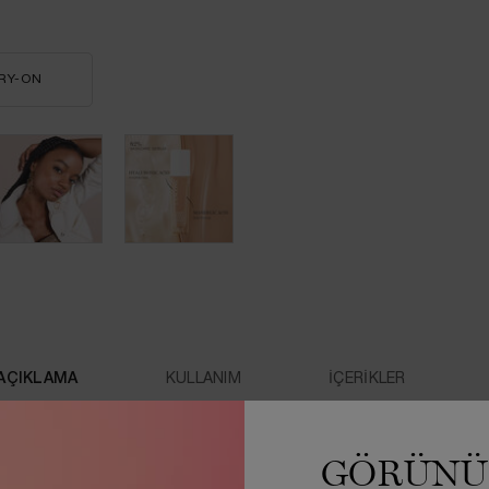
RY-ON
TEINT IDOLE ULTRA WEAR CARE & GLOW FONDÖTEN
AÇIKLAMA
KULLANIM
İÇERİKLER
inde Hylauronik Asit ile cildi nemlendirir, Mandelik Asit ile cildi yumuşatı
GÖRÜNÜ
de Kapatıcılık ✓ Dermatolojik Olarak Test Edilmiş ✓ Tere Dayanıklı