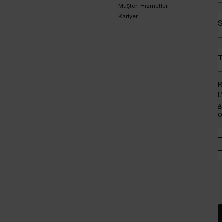
Müşteri Hizmetleri
Kariyer
S
T
B
L
A
o