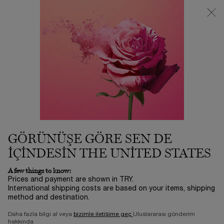
3500 TL VE ÜZERİ %25 İNDİRİM! | SUMMER ICONS BY LANCÔME
ⓘ
0
Sepetim
0 product in ca
Main content
Alphabetical order kategorisine geri dön
ABSOLUE PERPETUAL
TM
ROSE
EXTRACT
GÖRÜNÜŞE GÖRE SEN DE
IÇINDESIN THE UNITED STATES
A few things to know:
Prices and payment are shown in TRY.
International shipping costs are based on your items, shipping
method and destination.
Daha fazla bilgi al veya
bizimle iletişime geç
Uluslararası gönderim
hakkında