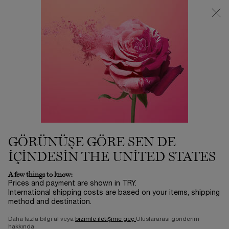
Loading has been finished
3500 TL VE ÜZERİ %25 İNDİRİM! | SUMMER ICONS BY LANCÔME
ⓘ
0
Sepetim
0 product in ca
Main content
Alphabetical order kategorisine geri dön
BEECH BUD EXTRACT
GÖRÜNÜŞE GÖRE SEN DE
IÇINDESIN THE UNITED STATES
A few things to know:
Prices and payment are shown in TRY.
International shipping costs are based on your items, shipping
method and destination.
Daha fazla bilgi al veya
bizimle iletişime geç
Uluslararası gönderim
hakkında