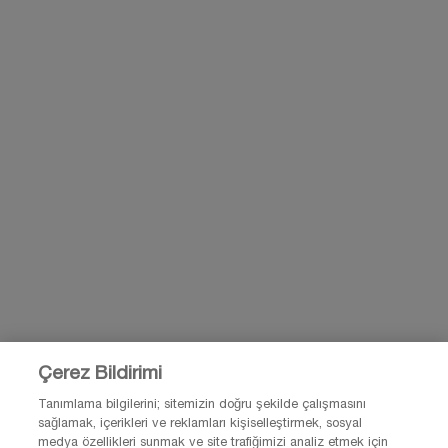
KAYIT OL
BİZİMLE İLETİŞİME GEÇ
BİZE E-POSTA GÖNDER
0850 211 98 55
Çerez Bildirimi
© Lancôme 2026 Bu site Türkiye kullanıcıları için tasarlanmıştır. Çerezler ve
ilgili teknoloji reklamlar için kullanılır.
Tanımlama bilgilerini; sitemizin doğru şekilde çalışmasını
Lütfen reklam tercihleri ve gizlilik politikamızı ziyaret et.
sağlamak, içerikleri ve reklamları kişiselleştirmek, sosyal
medya özellikleri sunmak ve site trafiğimizi analiz etmek için