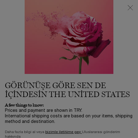
3500 TL VE ÜZERİ %25 İNDİRİM! | SUMMER ICONS BY LANCÔME
ⓘ
0
Sepetim
0 product in ca
Main content
Alphabetical order kategorisine geri dön
DIPOTASSIUM
GLYCYRRHIZATE
(LICORICE ROOT
GÖRÜNÜŞE GÖRE SEN DE
EXTRACT)
IÇINDESIN THE UNITED STATES
A few things to know:
Prices and payment are shown in TRY.
International shipping costs are based on your items, shipping
method and destination.
Daha fazla bilgi al veya
bizimle iletişime geç
Uluslararası gönderim
hakkında