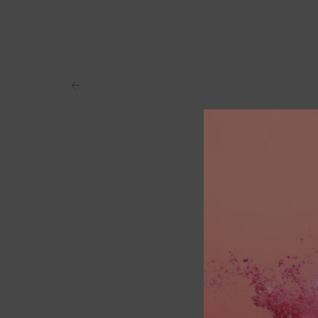
LANC
RÉNERG