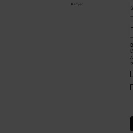
Kariyer
S
T
B
L
A
o