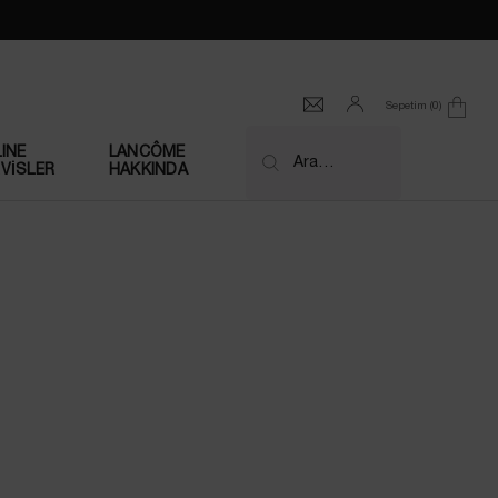
Sepetim
0
0 product in cart
INE
LANCÔME
Ara…
VİSLER
HAKKINDA