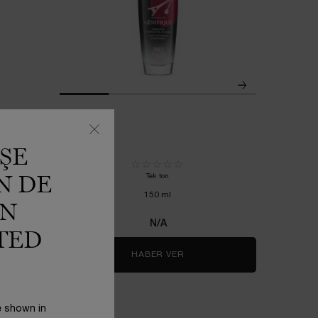
ŞE
Tek ton
N DE
150 ml
IN
N/A
TED
IFT ULTRA FLUIDE
HABER VER
WHEN THE NULL IS AVAILAB
e shown in