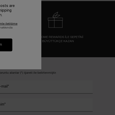
costs are
hipping
n.
mle iletişime
 hakkında
ÜRÜN
LANCOME REWARDS İLE SEPETİNİ
BÜYÜTTÜKÇE KAZAN
IR
ayıt ol
orunlu alanlar (*) işareti ile belirlenmiştir.
-mail
*
sim
*