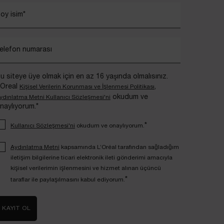
oy isim
*
elefon numarası
u siteye üye olmak için en az 16 yaşında olmalısınız.
’Oreal
,
Kişisel Verilerin Korunması ve İşlenmesi Politikası
okudum ve
ydınlatma Metni Kullanıcı Sözleşmesi'ni
naylıyorum.*
*
Kullanıcı Sözleşmesi'ni
okudum ve onaylıyorum.
Aydınlatma Metni
kapsamında L’Oréal tarafından sağladığım
iletişim bilgilerine ticari elektronik ileti gönderimi amacıyla
kişisel verilerimin işlenmesini ve hizmet alınan üçüncü
*
taraflar ile paylaşılmasını kabul ediyorum.
KAYIT OL