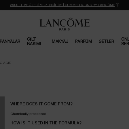
3500 TL VE ÜZERİ %25 İNDİRİM! | SUMMER ICONS BY LANCÔME
ⓘ
CILT
ONL
PANYALAR
MAKYAJ
PARFÜM
SETLER
BAKIMI
SER
C ACID
WHERE DOES IT COME FROM?
Chemically processed
HOW IS IT USED IN THE FORMULA?