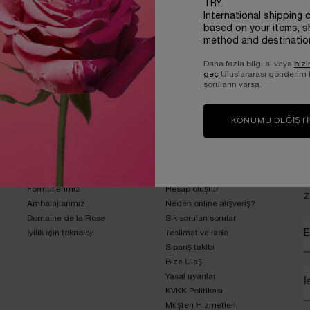
TRY.
International shipping 
based on your items, s
method and destinatio
Daha fazla bilgi al veya
bizi
geç
Uluslararası gönderim
soruların varsa.
IŞVERİŞİNİZE EK SÜRPRİZ 2
GÜVENLİ ÖDEME & ORİJİNAL 
DENEME BOY ÜRÜN
GARANTİSİ
KONUMU DEĞIŞT
LANCÔME’U KEŞFET
YARDIM
K
Formüllerimiz
Hesap oluştur
Z
Ambalajlarımız
Neden online alışveriş?
Domaine de la Rose
Sık sorulan sorular
İyilik için teknoloji
Teslimat ve iade
E
Sipariş takibi
Bize Ulaş
Yasal uyarılar
İ
KVKK Politikası
Müşteri Hizmetleri