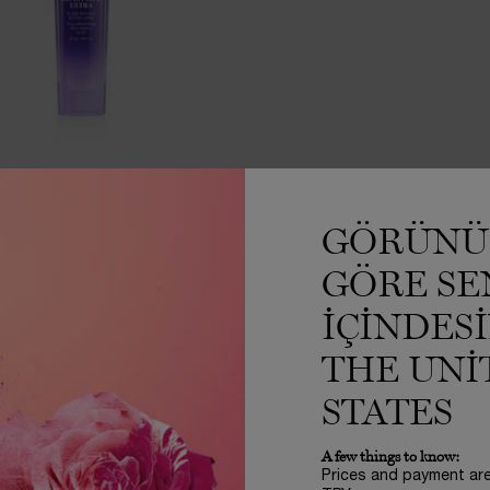
ÔME RML FULL SPECTRUM
IE MULTI-LIFT ULTRA FLUIDE
GÖRÜNÜ
Tek ton
GÖRE SE
50 ml
IÇINDES
1.070,00 TL
THE UNI
STOKTA YOK
LANCÔME RML FULL SPECTRUM RÉNERGIE MULTI-L
STATES
A few things to know:
Prices and payment ar