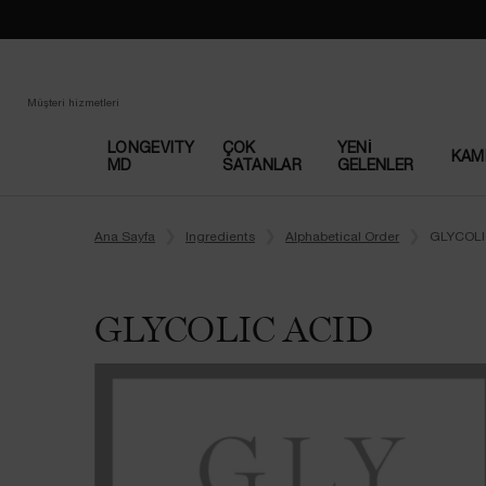
Loading has been finished
Müşteri hizmetleri
LONGEVITY
ÇOK
YENI
KAM
MD
SATANLAR​
GELENLER
Main content
Ana Sayfa
Ingredients
Alphabetical Order
GLYCOLI
GLYCOLIC ACID