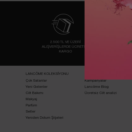
2.500 TL VE ÜZERİ
AL
ALIŞVERİŞLERDE ÜCRETSİZ
KARGO
Footer navigation
LANCÔME KOLEKSİYONU
ONLINE ÖZEL
Çok Satanlar
Kampanyalar
Yeni Gelenler
Lancôme Blog
Cilt Bakımı
Ücretsiz Cilt analizi
Makyaj
Parfüm
Setler
Yeniden Dolum Şişeleri