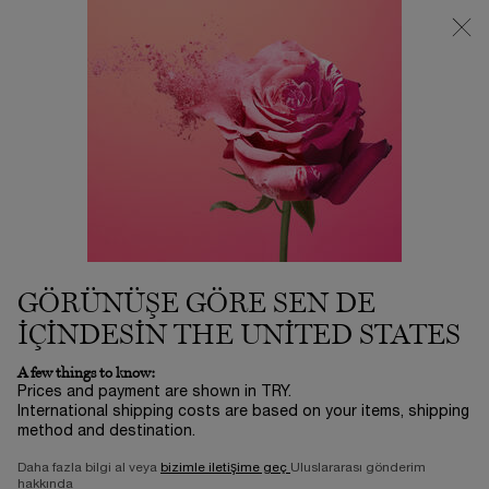
3500 TL VE ÜZERİ %25 İNDİRİM! | SUMMER ICONS BY LANCÔME
ⓘ
0
Sepetim
0 product in ca
Main content
Alphabetical order kategorisine geri dön
LACTOBACILLUS
EXTRACT
GÖRÜNÜŞE GÖRE SEN DE
IÇINDESIN THE UNITED STATES
A few things to know:
Prices and payment are shown in TRY.
International shipping costs are based on your items, shipping
method and destination.
Daha fazla bilgi al veya
bizimle iletişime geç
Uluslararası gönderim
hakkında