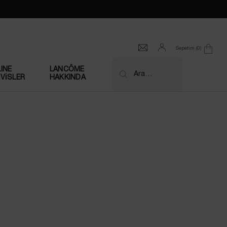
Sepetim
0
0 product in cart
INE
LANCÔME
Ara…
VİSLER
HAKKINDA