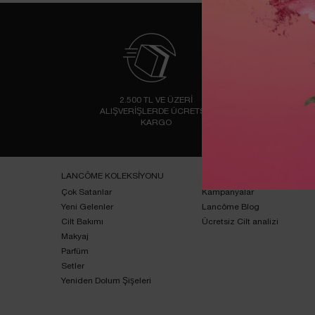
2.500 TL VE ÜZERİ
AL
ALIŞVERİŞLERDE ÜCRETSİZ
KARGO
Footer navigation
LANCÔME KOLEKSİYONU
ONLINE ÖZEL
Çok Satanlar
Kampanyalar
Yeni Gelenler
Lancôme Blog
Cilt Bakımı
Ücretsiz Cilt analizi
Makyaj
Parfüm
Setler
Yeniden Dolum Şişeleri