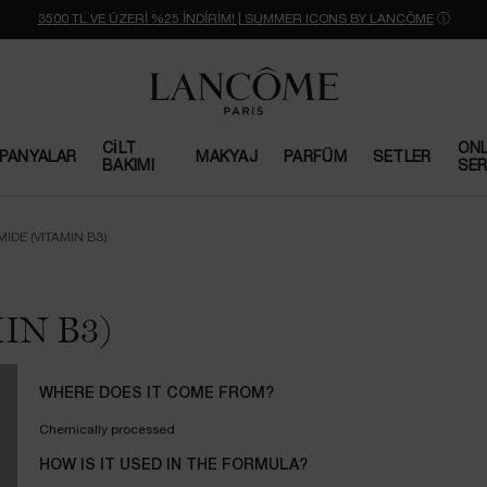
3500 TL VE ÜZERİ %25 İNDİRİM! | SUMMER ICONS BY LANCÔME
ⓘ
CILT
ONL
PANYALAR
MAKYAJ
PARFÜM
SETLER
BAKIMI
SER
IDE (VITAMIN B3)
IN B3)
WHERE DOES IT COME FROM?
Chemically processed
HOW IS IT USED IN THE FORMULA?