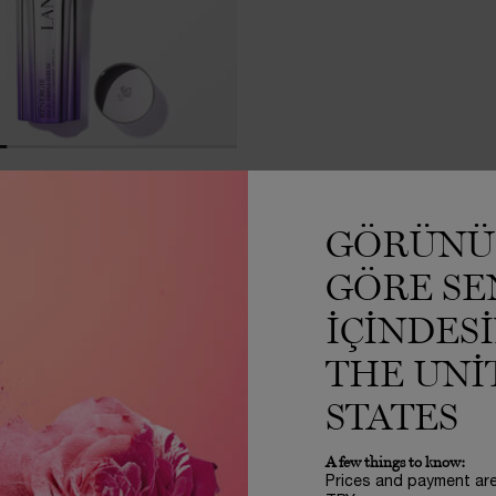
ÉNERGIE TRIPLE SERUM
k Asit, C Vitamini+Niasinamid, Ferülik
GÖRÜNÜ
n Yüksek Performansli Yaşlanma Karşıtı
Serum
mi
GÖRE SE
IÇINDES
9.950,00 TL
THE UNI
STRESS CREAM SPF 20 IS AVAILABLE
SEPETE EKLE
RÉNERGIE TRIPLE SERUM
STATES
A few things to know:
Prices and payment ar