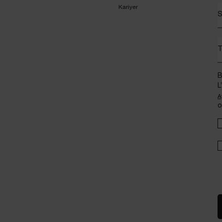
Kariyer
S
T
B
L
A
o