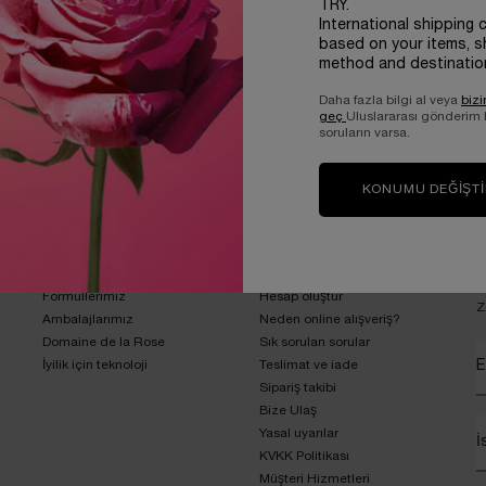
TRY.
International shipping 
based on your items, s
method and destinatio
Daha fazla bilgi al veya
bizi
geç
Uluslararası gönderim
soruların varsa.
IŞVERİŞİNİZE EK SÜRPRİZ 2
GÜVENLİ ÖDEME & ORİJİNAL 
DENEME BOY ÜRÜN
GARANTİSİ
KONUMU DEĞIŞT
LANCÔME’U KEŞFET
YARDIM
K
Formüllerimiz
Hesap oluştur
Z
Ambalajlarımız
Neden online alışveriş?
Domaine de la Rose
Sık sorulan sorular
İyilik için teknoloji
Teslimat ve iade
E
Sipariş takibi
Bize Ulaş
Yasal uyarılar
İ
KVKK Politikası
Müşteri Hizmetleri