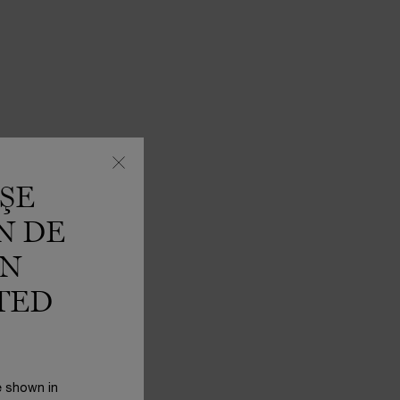
ŞE
N DE
IN
TED
e shown in