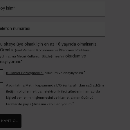
oy isim
*
elefon numarası
u siteye üye olmak için en az 16 yaşında olmalısınız.
’Oreal
,
Kişisel Verilerin Korunması ve İşlenmesi Politikası
okudum ve
ydınlatma Metni Kullanıcı Sözleşmesi'ni
naylıyorum.*
*
Kullanıcı Sözleşmesi'ni
okudum ve onaylıyorum.
Aydınlatma Metni
kapsamında L’Oréal tarafından sağladığım
iletişim bilgilerine ticari elektronik ileti gönderimi amacıyla
kişisel verilerimin işlenmesini ve hizmet alınan üçüncü
*
taraflar ile paylaşılmasını kabul ediyorum.
KAYIT OL