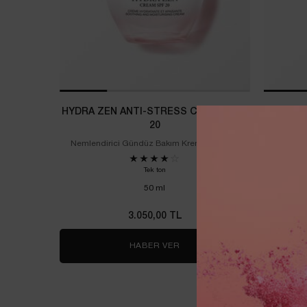
HYDRA ZEN ANTI-STRESS CREAM SPF
R
20
Nemlendirici Gündüz Bakım Kremi – SPF 20
Hyalüroni
Asit İçere
Tek ton
Boy seçi
50 ml
3.050,00 TL
HABER VER
WHEN THE HYDRA ZEN ANTI-