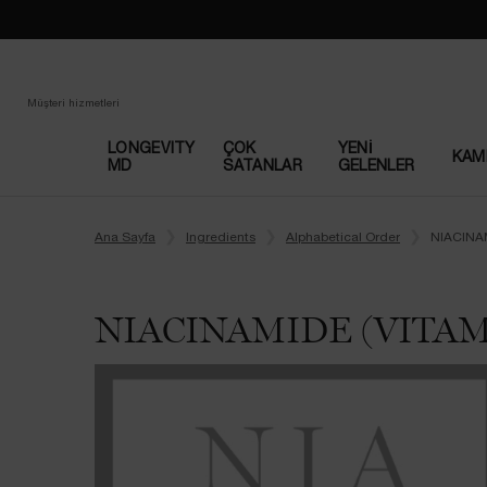
Müşteri hizmetleri
LONGEVITY
ÇOK
YENI
KAM
MD
SATANLAR​
GELENLER
Main content
Ana Sayfa
Ingredients
Alphabetical Order
NIACINAM
NIACINAMIDE (VITAM