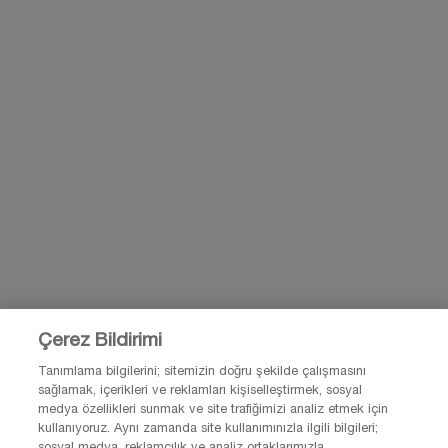
KAYIT OL
BİZİMLE İLETİŞİME GEÇ
BİZE E-POSTA GÖNDER
0850 211 98 55
Çerez Bildirimi
Tanımlama bilgilerini; sitemizin doğru şekilde çalışmasını
sağlamak, içerikleri ve reklamları kişiselleştirmek, sosyal
© Lancôme 2026 Bu site Türkiye kullanıcıları için tasarlanmıştır. Çerezler ve
medya özellikleri sunmak ve site trafiğimizi analiz etmek için
ilgili teknoloji reklamlar için kullanılır.
kullanıyoruz. Aynı zamanda site kullanımınızla ilgili bilgileri;
Lütfen reklam tercihleri ve gizlilik politikamızı ziyaret et.