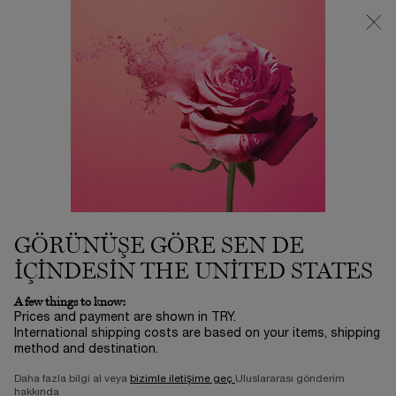
3500 TL VE ÜZERİ %25 İNDİRİM! | SUMMER ICONS BY LANCÔME
ⓘ
0
Sepetim
0 product in ca
Main content
Alphabetical order kategorisine geri dön
RETINOL (VITAMIN A)
GÖRÜNÜŞE GÖRE SEN DE
IÇINDESIN THE UNITED STATES
A few things to know:
Prices and payment are shown in TRY.
International shipping costs are based on your items, shipping
method and destination.
Daha fazla bilgi al veya
bizimle iletişime geç
Uluslararası gönderim
hakkında