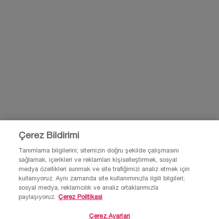
BİZİMLE İLETİŞİME GEÇ
BİZE E-POSTA GÖNDER
0850 211 98 55
Çerez Bildirimi
Tanımlama bilgilerini; sitemizin doğru şekilde çalışmasını
sağlamak, içerikleri ve reklamları kişiselleştirmek, sosyal
© Lancôme 2026 Bu site Türkiye kullanıcıları için tasarlanmıştır. Çerezler ve
medya özellikleri sunmak ve site trafiğimizi analiz etmek için
ilgili teknoloji reklamlar için kullanılır.
kullanıyoruz. Aynı zamanda site kullanımınızla ilgili bilgileri;
Lütfen reklam tercihleri ve gizlilik politikamızı ziyaret et.
sosyal medya, reklamcılık ve analiz ortaklarımızla
paylaşıyoruz.
Çerez Politikasi
Çerez Ayarları