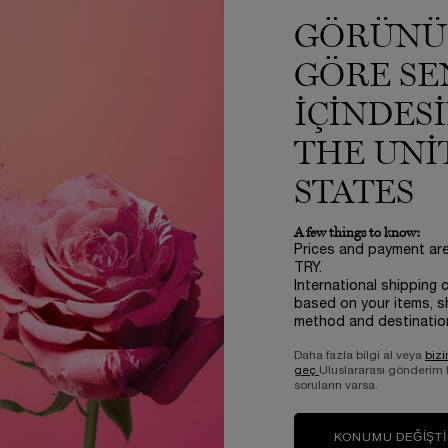
nışın. C vitamini türevi ve E vitamini ile zenginleştirilmiş formülü sa
GÖRÜNÜ
 yoğunluğu elde edin ve 24 saate kadar* kalıcılık sağlayın.
inizin canlı görünmesi için mükemmel uyumu sunan, özenle seçilmiş 4 fark
GÖRE SE
 gibi olan dokunuşuyla mükemmel bir konfor deneyimleyin.
IÇINDES
THE UNI
STATES
A few things to know:
Prices and payment ar
TRY.
International shipping 
a herhangi bir inceleme yok.
based on your items, s
method and destinatio
 inceleyen siz olun
Daha fazla bilgi al veya
bizi
geç
Uluslararası gönderim
soruların varsa.
KONUMU DEĞIŞT