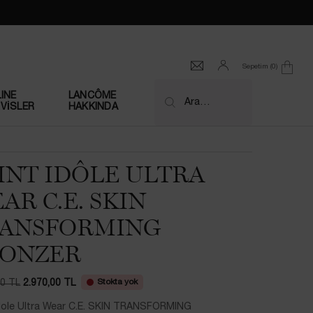
Sepetim
0
0 product in cart
INE
LANCÔME
Ara…
VİSLER
HAKKINDA
INT IDÔLE ULTRA
AR C.E. SKIN
ANSFORMING
ONZER
Stokta yok
00 TL
2.970,00 TL
at
at
Idole Ultra Wear C.E. SKIN TRANSFORMING