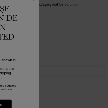
yesinde anında güneşten bronzlaşmış mat bir görünüm
ŞE
lı tonu keşfedin.
N DE
IN
TED
e shown in
costs are
hipping
n.
mle iletişime
 hakkında
IR