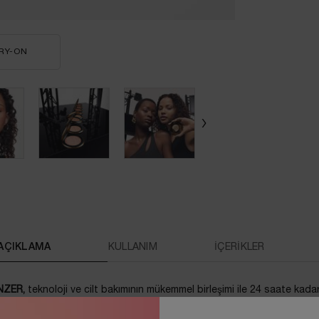
RY-ON
TEINT IDÔLE ULTRA WEAR C.E. SKIN TRANSFORMING BRONZE
AÇIKLAMA
KULLANIM
İÇERİKLER
NZER,
teknoloji ve cilt bakımının mükemmel birleşimi ile 24 saate kad
e 365 gün güneşin tadını çıkarın.