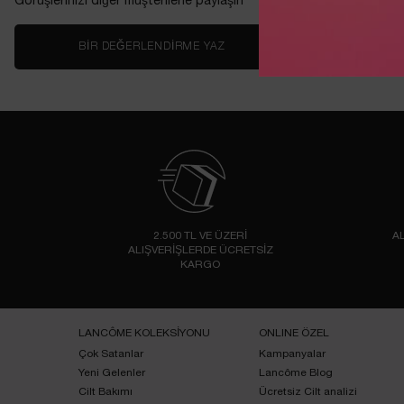
Görüşlerinizi diğer müşterilerle paylaşın
BIR DEĞERLENDIRME YAZ
2.500 TL VE ÜZERİ
AL
ALIŞVERİŞLERDE ÜCRETSİZ
KARGO
Footer navigation
LANCÔME KOLEKSİYONU
ONLINE ÖZEL
Çok Satanlar
Kampanyalar
Yeni Gelenler
Lancôme Blog
Cilt Bakımı
Ücretsiz Cilt analizi