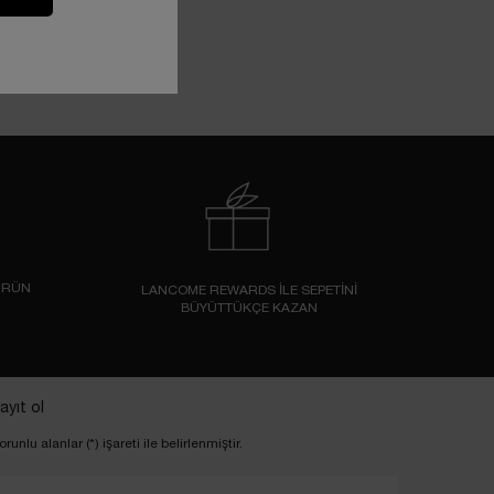
ÜRÜN
LANCOME REWARDS İLE SEPETİNİ
BÜYÜTTÜKÇE KAZAN
ayıt ol
orunlu alanlar (*) işareti ile belirlenmiştir.