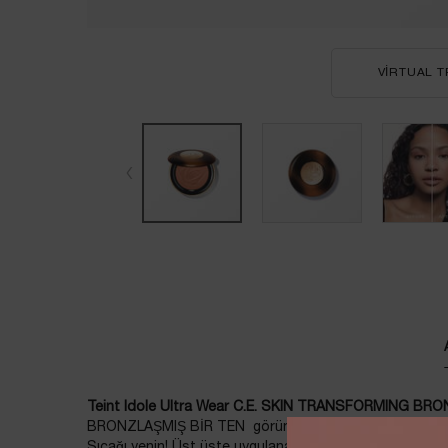
VIRTUAL T
PDP Tabs
Teint Idole Ultra Wear C.E. SKIN TRANSFORMING BRO
BRONZLAŞMIŞ BİR TEN görünümü sağlar.
Sıcağı yenin! Üst üste uygulanabilen, mat toz bronzer il