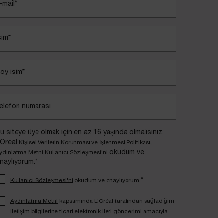
-mail
*
sim
*
oy isim
*
elefon numarası
u siteye üye olmak için en az 16 yaşında olmalısınız.
’Oreal
,
Kişisel Verilerin Korunması ve İşlenmesi Politikası
okudum ve
ydınlatma Metni Kullanıcı Sözleşmesi'ni
naylıyorum.*
*
Kullanıcı Sözleşmesi'ni
okudum ve onaylıyorum.
Aydınlatma Metni
kapsamında L’Oréal tarafından sağladığım
iletişim bilgilerine ticari elektronik ileti gönderimi amacıyla