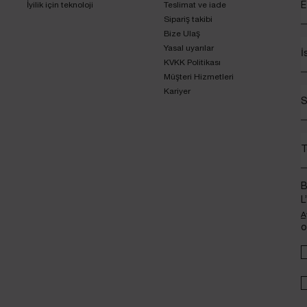
İyilik için teknoloji
Teslimat ve iade
E
Sipariş takibi
Bize Ulaş
Yasal uyarılar
İ
KVKK Politikası
Müşteri Hizmetleri
Kariyer
S
T
B
L
A
o