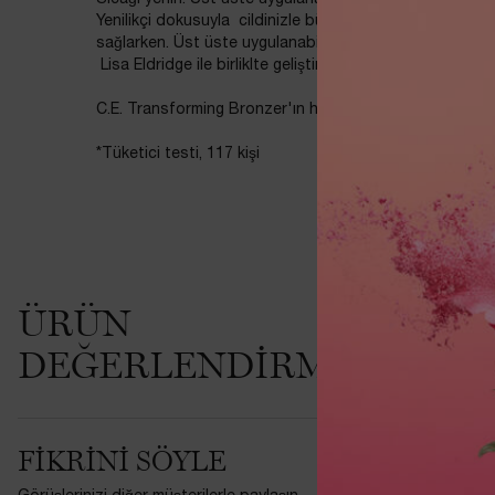
Yenilikçi dokusuyla cildinizle bütünleşen bronzer ile ta
sağlarken. Üst üste uygulanabilir formülü ile istediğiniz
Lisa Eldridge ile birliklte geliştirilen bu bronzer, cild
C.E. Transforming Bronzer'ın hafif, ikinci bir ten hissi
*Tüketici testi, 117 kişi
PDP İncelemeler
ÜRÜN
Şu and
DEĞERLENDIRMELERI
Bu ürünü ilk
FIKRINI SÖYLE