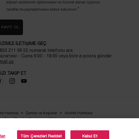
kişisel verilerimin işlenmesini ve hizmet alınan üçüncü
*
taraflar ile paylaşılmasını kabul ediyorum.
KAYIT OL
IZIMLE ILETIŞIME GEÇ
850 211 98 55 numaralı telefonu ara
azartesi - Cuma 9:00 - 18:00 veya bize e-posta gönder
mail us
IZI TAKIP ET
ite Haritası
Şartlar ve Koşullar
Gizlilik Politikası
Sıkça Sorulan Sorular
Müşteri hizmetleri
Bizimle iletişime geç
kvkk-aydinlatma-metni
arı
Tüm Çerezleri Reddet
Kabul Et