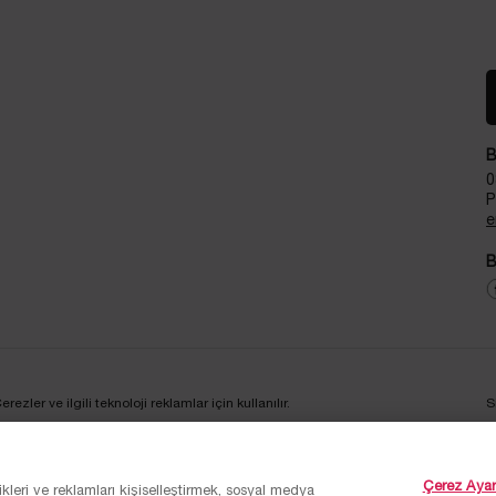
B
0
P
e
B
zler ve ilgili teknoloji reklamlar için kullanılır.
S
Çerez Ayarl
ikleri ve reklamları kişiselleştirmek, sosyal medya