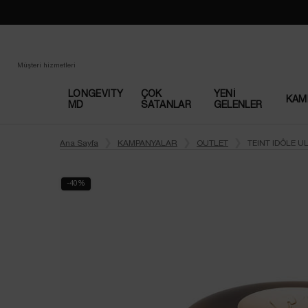
Loading has been finished
Müşteri hizmetleri
LONGEVITY
ÇOK
YENI
KAM
MD
SATANLAR​
GELENLER
Main content
Ana Sayfa
KAMPANYALAR
OUTLET
TEINT IDÔLE 
-40%