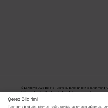
© Lancôme 2026 Bu site Türkiye kullanıcıları için tasarlanmıştır. Çere
Lütfen reklam tercihleri ve gizlilik politikamızı ziyaret et.
Çerez Bildirimi
Tanımlama bilgilerini; sitemizin doğru şekilde çalışmasını sağlamak, içer