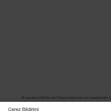
© Lancôme 2026 Bu site Türkiye kullanıcıları için tasarlanmıştır. Çere
Lütfen reklam tercihleri ve gizlilik politikamızı ziyaret et.
Çerez Bildirimi