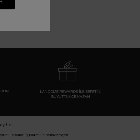
IR
ÜRÜN
LANCOME REWARDS İLE SEPETİNİ
BÜYÜTTÜKÇE KAZAN
ayıt ol
orunlu alanlar (*) işareti ile belirlenmiştir.