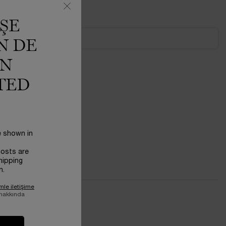
ŞE
N DE
IN
TED
e shown in
costs are
hipping
n.
mle iletişime
 hakkında