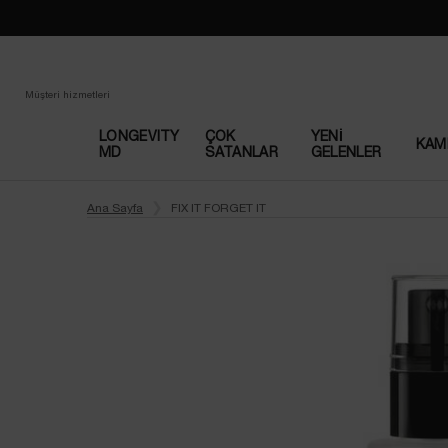
Müşteri hizmetleri
LONGEVITY
ÇOK
YENI
KAM
MD
SATANLAR​
GELENLER
Main content
Ana Sayfa
FIX IT FORGET IT