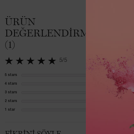
PDP İncelemeler
ÜRÜN
Bu ürü
DEĞERLENDIRMELERI
(1)
Elvan
5/5
5 out of 5 stars.
5 stars
0
1 review with 5 stars
4 stars
0
1 review with 4 stars
3 stars
0
1 review with 3 stars
2 stars
0
1 review with 2 stars
1 star
0
1 review with 1 star