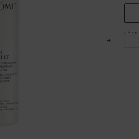
Miktar
−