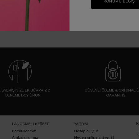
KONUMU DEĞIŞT
IŞVERİŞİNİZE EK SÜRPRİZ 2
GÜVENLİ ÖDEME & ORİJİNAL 
DENEME BOY ÜRÜN
GARANTİSİ
LANCÔME’U KEŞFET
YARDIM
K
Formüllerimiz
Hesap oluştur
Z
Ambalajlarımız
Neden online alışveriş?