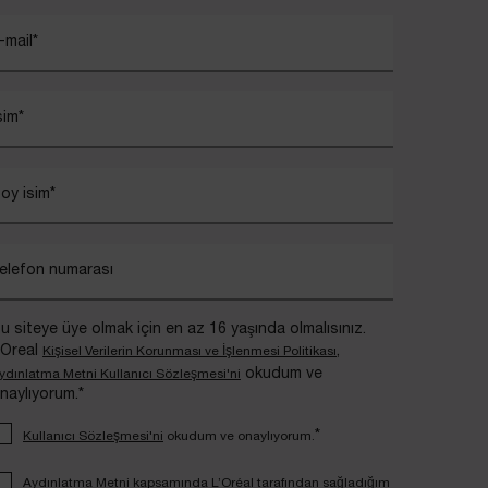
-mail
*
sim
*
oy isim
*
elefon numarası
u siteye üye olmak için en az 16 yaşında olmalısınız.
’Oreal
,
Kişisel Verilerin Korunması ve İşlenmesi Politikası
okudum ve
ydınlatma Metni Kullanıcı Sözleşmesi'ni
naylıyorum.*
*
Kullanıcı Sözleşmesi'ni
okudum ve onaylıyorum.
Aydınlatma Metni
kapsamında L’Oréal tarafından sağladığım