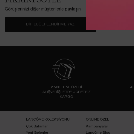
FIKRINI SÖYLE
Görüşlerinizi diğer müşterilerle paylaşın
BIR DEĞERLENDIRME YAZ
2.500 TL VE ÜZERİ
AL
ALIŞVERİŞLERDE ÜCRETSİZ
KARGO
Footer navigation
LANCÔME KOLEKSİYONU
ONLINE ÖZEL
Çok Satanlar
Kampanyalar
Yeni Gelenler
Lancôme Blog