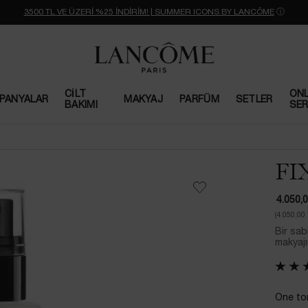
3500 TL VE ÜZERİ %25 İNDİRİM! | SUMMER ICONS BY LANCÔME
ⓘ
CILT
ONL
PANYALAR
MAKYAJ
PARFÜM
SETLER
BAKIMI
SER
FI
4.050,
(4.050,00
Bir sab
makyajın
One ton