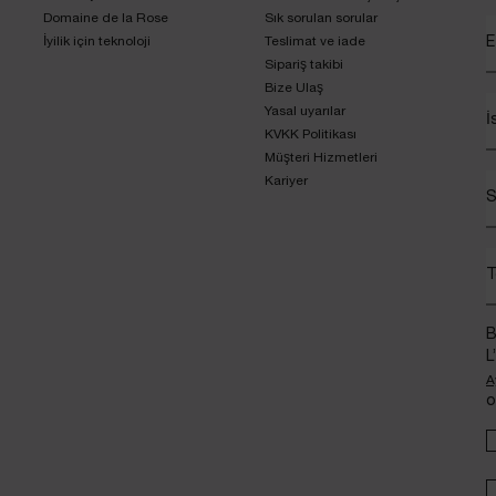
Domaine de la Rose
Sık sorulan sorular
İyilik için teknoloji
Teslimat ve iade
E
Sipariş takibi
Bize Ulaş
Yasal uyarılar
İ
KVKK Politikası
Müşteri Hizmetleri
Kariyer
S
T
B
L
A
o