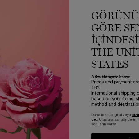
GÖRÜNÜ
ne ait yorumlar gösteriliyor.
GÖRE SE
IÇINDES
5 out of 5 stars.
5/5
THE UNI
2021/12/01
Makyajımı gün boyu cildimde tutuyot
STATES
A few things to know:
Bu değerlendirme faydalı mı?
Prices and payment ar
TRY.
EVET -
38
HAYIR -
41
International shipping 
based on your items, s
method and destinatio
Daha fazla bilgi al veya
bizi
geç
Uluslararası gönderim
soruların varsa.