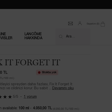
Sepetim
0
0 product in cart
INE
LANCÔME
Ara…
VİSLER
HAKKINDA
X IT FORGET IT
Stokta yok
00 TL
 TL/100 ml.)
itleyici spreyden daha fazlası, Fix It Forget It
ızı ve cildinizi korur. Bu sabit ...
Devamını oku
5/5
1 yorum
 available:
100 ml
-
4.050,00 TL
(4.050,00 TL/100 ml.)