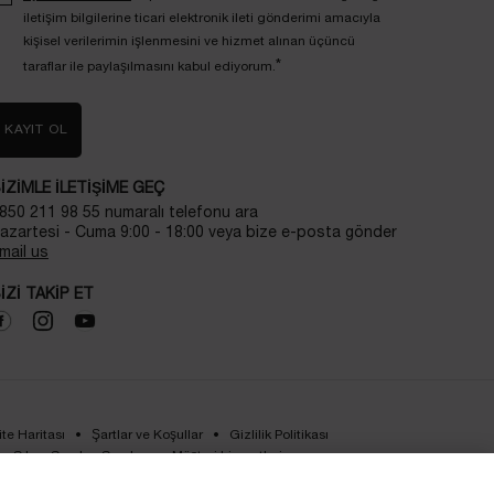
iletişim bilgilerine ticari elektronik ileti gönderimi amacıyla
kişisel verilerimin işlenmesini ve hizmet alınan üçüncü
*
taraflar ile paylaşılmasını kabul ediyorum.
KAYIT OL
IZIMLE ILETIŞIME GEÇ
850 211 98 55 numaralı telefonu ara
azartesi - Cuma 9:00 - 18:00 veya bize e-posta gönder
mail us
IZI TAKIP ET
ite Haritası
Şartlar ve Koşullar
Gizlilik Politikası
Sıkça Sorulan Sorular
Müşteri hizmetleri
Bizimle iletişime geç
kvkk-aydinlatma-metni