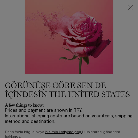
3500 TL VE ÜZERİ %25 İNDİRİM! | SUMMER ICONS BY LANCÔME
ⓘ
0
Sepetim
0 product in ca
Main content
...
Modiface
Görünümler
HYPNOTIC SMOKEY
45.586,00 TL
Stokta
3-5 İŞ GÜNÜ​
51.126,00 TL
Eski fiyat
Yeni fiyat
0/5
0 yorum
GÖRÜNÜŞE GÖRE SEN DE
IÇINDESIN THE UNITED STATES
VIRTUAL TRY-ON
A few things to know:
Prices and payment are shown in TRY.
International shipping costs are based on your items, shipping
method and destination.
Daha fazla bilgi al veya
bizimle iletişime geç
Uluslararası gönderim
hakkında