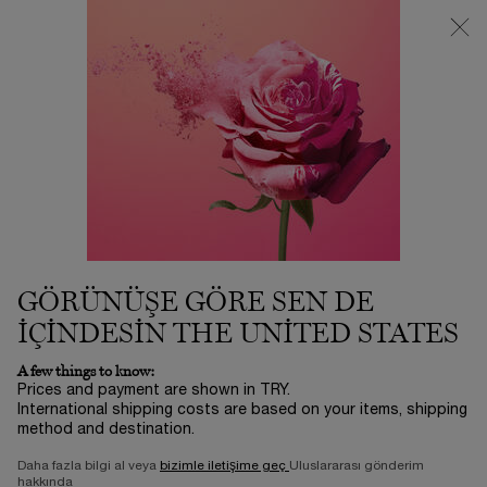
3500 TL VE ÜZERİ %25 İNDİRİM! | SUMMER ICONS BY LANCÔME
ⓘ
0
Sepetim
0 product in ca
Main content
İMZA KOKUNU SEÇ
YENI BIR KOKU DENE
Sırala
SIRALA
ÇOK SATANLAR
FILTRELE
FILTER MENU
-25%
-25%
GÖRÜNÜŞE GÖRE SEN DE
IÇINDESIN THE UNITED STATES
A few things to know:
Prices and payment are shown in TRY.
International shipping costs are based on your items, shipping
method and destination.
Daha fazla bilgi al veya
bizimle iletişime geç
Uluslararası gönderim
hakkında