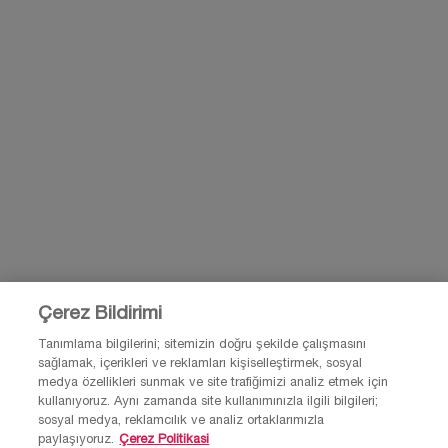
bilgilerine ticari elektronik ileti gönderimi amacıyla kişisel verilerimin
işlenmesini ve hizmet alınan üçüncü taraflar ile paylaşılmasını kabul
*
ediyorum.
KAYIT OL
BİZİMLE İLETİŞİME GEÇ
BİZE E-POSTA GÖNDER
0850 211 98 55
Çerez Bildirimi
Tanımlama bilgilerini; sitemizin doğru şekilde çalışmasını
sağlamak, içerikleri ve reklamları kişiselleştirmek, sosyal
medya özellikleri sunmak ve site trafiğimizi analiz etmek için
kullanıyoruz. Aynı zamanda site kullanımınızla ilgili bilgileri;
sosyal medya, reklamcılık ve analiz ortaklarımızla
paylaşıyoruz.
Çerez Politikasi