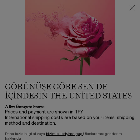
3500 TL VE ÜZERİ %25 İNDİRİM! | SUMMER ICONS BY LANCÔME
ⓘ
0
Sepetim
0 product in ca
Main content
Ana Sayfa
Yeni Gelenler
RÉNERGIE C.R.X. TRIPLE
SERUM RETINOL SETI 50ML
11.250,00 TL
Stokta
3-5 İŞ GÜNÜ​
Yaşlanma karşıtı bakımın en iyisini UV korumasının en iyisiyle
GÖRÜNÜŞE GÖRE SEN DE
buluşturan Rénergie C.R.x Triple Seru ...
Devamını oku
IÇINDESIN THE UNITED STATES
0/5
0 yorum
A few things to know:
Prices and payment are shown in TRY.
International shipping costs are based on your items, shipping
YENİ
method and destination.
YENİDEN DOLDURULABİLİR
Daha fazla bilgi al veya
bizimle iletişime geç
Uluslararası gönderim
hakkında