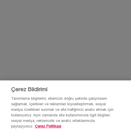
KAYIT OL
BİZİMLE İLETİŞİME GEÇ
BİZE E-POSTA GÖNDER
0850 211 98 55
Çerez Bildirimi
Tanımlama bilgilerini; sitemizin doğru şekilde çalışmasını
sağlamak, içerikleri ve reklamları kişiselleştirmek, sosyal
© Lancôme 2026 Bu site Türkiye kullanıcıları için tasarlanmıştır. Çerezler ve
medya özellikleri sunmak ve site trafiğimizi analiz etmek için
ilgili teknoloji reklamlar için kullanılır.
kullanıyoruz. Aynı zamanda site kullanımınızla ilgili bilgileri;
Lütfen reklam tercihleri ve gizlilik politikamızı ziyaret et.
sosyal medya, reklamcılık ve analiz ortaklarımızla
paylaşıyoruz.
Çerez Politikasi