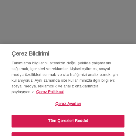
Şu anda herhangi bir inceleme yok.
Bu ürünü ilk inceleyen siz olun
Back to the previous page
Çerez Bildirimi
Tanımlama bilgilerini; sitemizin doğru şekilde çalışmasını
sağlamak, içerikleri ve reklamları kişiselleştirmek, sosyal
medya özellikleri sunmak ve site trafiğimizi analiz etmek için
2.500 TL VE ÜZERİ
ALIŞVERİŞİNİZE EK SÜRPRİZ 2
kullanıyoruz. Aynı zamanda site kullanımınızla ilgili bilgileri;
ALIŞVERİŞLERDE ÜCRETSİZ
DENEME BOY ÜRÜN
sosyal medya, reklamcılık ve analiz ortaklarımızla
KARGO
paylaşıyoruz.
Çerez Politikasi
Çerez Ayarları
GÜVENLİ ÖDEME & ORİJİNAL ÜRÜN
LANCOME REWARDS İLE SEPETİNİ
×
Tüm Çerezleri Reddet
GARANTİSİ
BÜYÜTTÜKÇE KAZAN
💄Makyaj, parfüm, cilt bakım ürünleri ve
kampanyalar ile ilgili yardım almak ister
Miktar