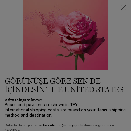
3500 TL VE ÜZERİ %25 İNDİRİM! | SUMMER ICONS BY LANCÔME
ⓘ
0
Sepetim
0 product in ca
Main content
...
Endişelere Göre:
Longevity
ABSOLUE LONGEVITY MD
ANTICIPATE CREAM
12.500,00 TL
Stokta yok
(25.000,00 TL/100 ml.)
GÖRÜNÜŞE GÖRE SEN DE
Destekleyen L'Oréal Longevity Integrative Science™, 20 yılı
aşkın araştırmanın gücü bu devrim niteli ...
Devamını oku
IÇINDESIN THE UNITED STATES
0/5
0 yorum
A few things to know:
Prices and payment are shown in TRY.
International shipping costs are based on your items, shipping
method and destination.
Daha fazla bilgi al veya
bizimle iletişime geç
Uluslararası gönderim
hakkında