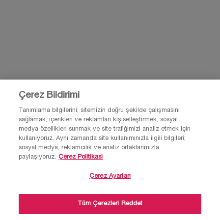
Şu anda herhangi bir inceleme yok.
Bu ürünü ilk inceleyen siz olun
Back to the previous page
Çerez Bildirimi
Tanımlama bilgilerini; sitemizin doğru şekilde çalışmasını
sağlamak, içerikleri ve reklamları kişiselleştirmek, sosyal
2.500 TL VE ÜZERİ
ALIŞVERİŞİNİZE EK SÜRPRİZ 2
medya özellikleri sunmak ve site trafiğimizi analiz etmek için
ALIŞVERİŞLERDE ÜCRETSİZ
DENEME BOY ÜRÜN
kullanıyoruz. Aynı zamanda site kullanımınızla ilgili bilgileri;
KARGO
sosyal medya, reklamcılık ve analiz ortaklarımızla
paylaşıyoruz.
Çerez Politikasi
Çerez Ayarları
GÜVENLİ ÖDEME & ORİJİNAL ÜRÜN
LANCOME REWARDS İLE SEPETİNİ
GARANTİSİ
BÜYÜTTÜKÇE KAZAN
×
Tüm Çerezleri Reddet
💄Makyaj, parfüm, cilt bakım ürünleri ve
kampanyalar ile ilgili yardım almak ister