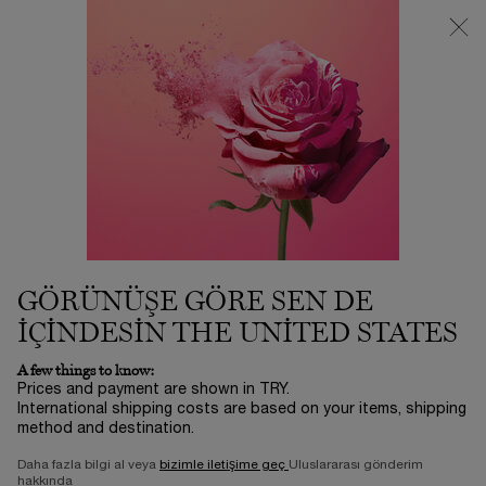
3500 TL VE ÜZERİ %25 İNDİRİM! | SUMMER ICONS BY LANCÔME
ⓘ
0
Sepetim
0 product in ca
Main content
...
Endişelere Göre:
Longevity
ABSOLUE LONGEVITY MD
RESET SERUM
14.050,00 TL
Stokta yok
(28.100,00 TL/100 ml.)
GÖRÜNÜŞE GÖRE SEN DE
L'Oréal tarafından desteklenen Longevity Integrative
Science™, 20 yılı aşkın araştırmanın gücübu dev ...
Devamını
IÇINDESIN THE UNITED STATES
oku
A few things to know:
0/5
0 yorum
Prices and payment are shown in TRY.
International shipping costs are based on your items, shipping
method and destination.
YENİ
Daha fazla bilgi al veya
bizimle iletişime geç
Uluslararası gönderim
hakkında