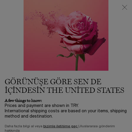
3500 TL VE ÜZERİ %25 İNDİRİM! | SUMMER ICONS BY LANCÔME
ⓘ
0
Sepetim
0 product in ca
Main content
...
Dudak Makyaji
Gloss
JUICY TUBES MINI HOLIDAY
COLLECTION SET
2.850,00 TL
Stokta
3-5 İŞ GÜNÜ​
Set içeriği: Juicy Tube mini 05 + Juicy Tube mini 08 + Juicy
GÖRÜNÜŞE GÖRE SEN DE
Tube mini 07 2000'li yılları geri getir ...
Devamını oku
IÇINDESIN THE UNITED STATES
0/5
0 yorum
A few things to know:
Prices and payment are shown in TRY.
International shipping costs are based on your items, shipping
method and destination.
Daha fazla bilgi al veya
bizimle iletişime geç
Uluslararası gönderim
hakkında